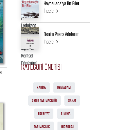
Heybeliada'ya Bir Bilet
İncele
Benim Prens Adalarım
İncele
KATEGORI ÖNERISI
Ve
HARITA
GEMIADAMI
DENIZ TAŞIMACILIĞI
SANAT
EDEBIYAT
SINEMA
TAŞIMACILIK
HIDROLOJI