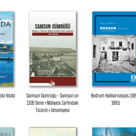
da Kitabı
Samsun Gümrüğü - Samsun’un
Bodrum Halikarnassos (19
1328 Sene-i Mâliyesi Zarfındaki
1991)
Ticâret-i Umûmiyesi