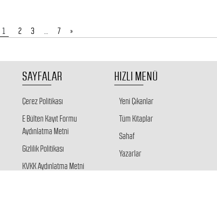
1
2
3
…
7
»
SAYFALAR
HIZLI MENÜ
Çerez Politikası
Yeni Çıkanlar
E Bülten Kayıt Formu
Tüm Kitaplar
Aydınlatma Metni
Sahaf
Gizlilik Politikası
Yazarlar
KVKK Aydınlatma Metni
Veri Sahibi Başvuru Formu
Giriş