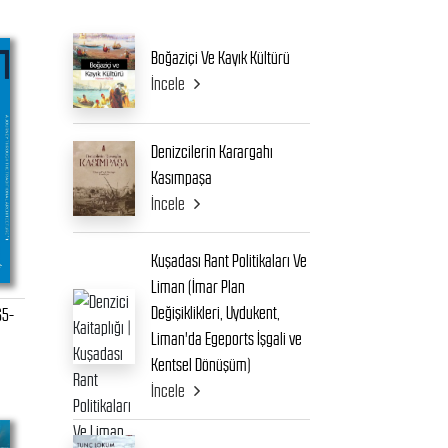
Boğaziçi Ve Kayık Kültürü
İncele
Denizcilerin Karargahı
Kasımpaşa
İncele
Kuşadası Rant Politikaları Ve
Liman (İmar Plan
Değişiklikleri, Uydukent,
65-
Liman'da Egeports İşgali ve
Kentsel Dönüşüm)
İncele