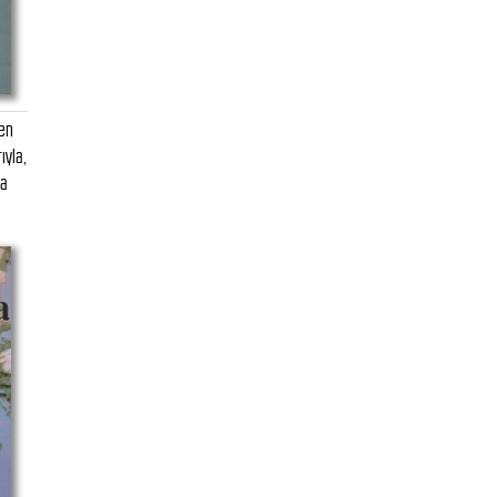
çen
ıyla,
la