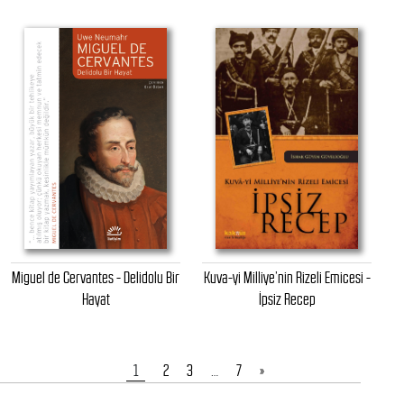
Miguel de Cervantes - Delidolu Bir
Kuva-yi Milliye’nin Rizeli Emicesi -
Hayat
İpsiz Recep
1
2
3
…
7
»