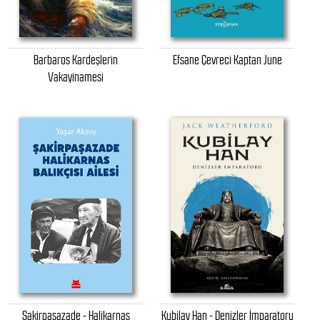
Barbaros Kardeşlerin
Efsane Çevreci Kaptan June
Vakayinamesi
Şakirpaşazade - Halikarnas
Kubilay Han - Denizler İmparatoru