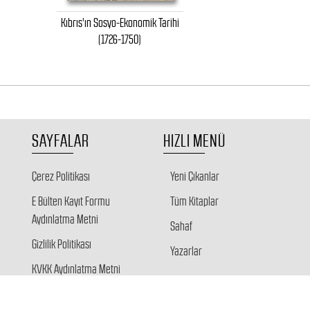
Kıbrıs'ın Sosyo-Ekonomik Tarihi
(1726-1750)
SAYFALAR
HIZLI MENÜ
Çerez Politikası
Yeni Çıkanlar
E Bülten Kayıt Formu
Tüm Kitaplar
Aydınlatma Metni
Sahaf
Gizlilik Politikası
Yazarlar
KVKK Aydınlatma Metni
Veri Sahibi Başvuru Formu