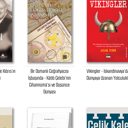
e Kıbrıs’ın
Bir Osmanlı Coğrafyacısı
Vikingler - İskandinavya’d
i
İşbaşında - Kâtib Çelebi’nin
Dünyaya Uzanan Yolculukl
Cihannümâ’sı ve Düşünce
Dünyası