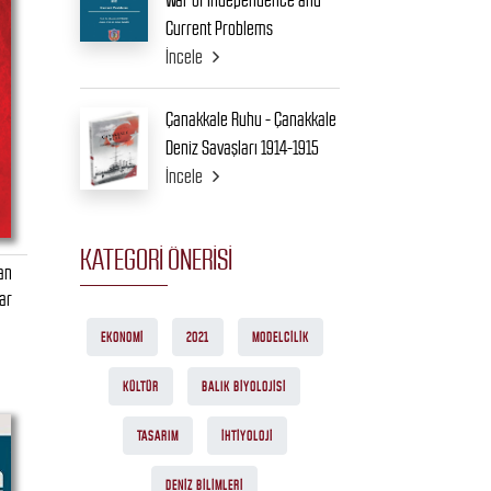
War of Independence and
Current Problems
İncele
Çanakkale Ruhu - Çanakkale
Deniz Savaşları 1914-1915
İncele
KATEGORI ÖNERISI
an
ar
EKONOMI
2021
MODELCILIK
KÜLTÜR
BALIK BIYOLOJISI
TASARIM
İHTIYOLOJI
DENIZ BILIMLERI