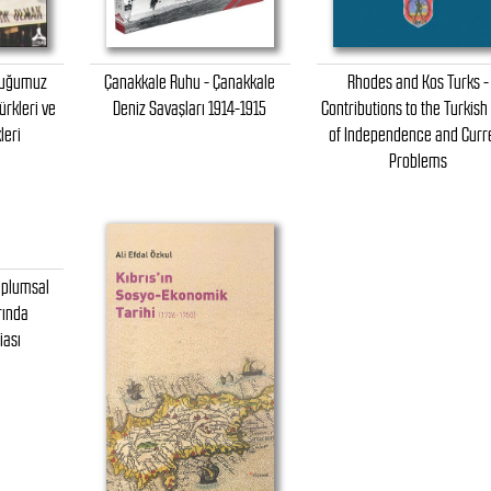
tuğumuz
Çanakkale Ruhu - Çanakkale
Rhodes and Kos Turks -
ürkleri ve
Deniz Savaşları 1914-1915
Contributions to the Turkish
leri
of Independence and Curr
Problems
oplumsal
rında
iası