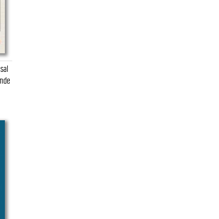
sal
emde