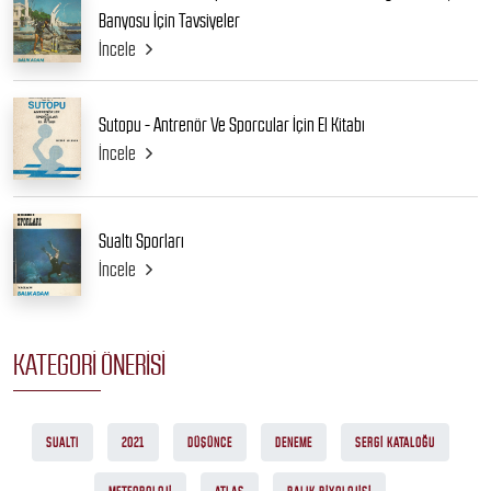
Banyosu İçin Tavsiyeler
İncele
Sutopu - Antrenör Ve Sporcular İçin El Kitabı
İncele
Sualtı Sporları
İncele
KATEGORI ÖNERISI
SUALTI
2021
DÜŞÜNCE
DENEME
SERGI KATALOĞU