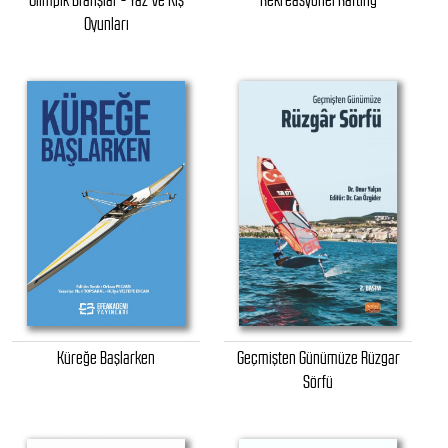
Olimpik Branşlar - Yaz Ve Kış
Rekreasyonel Rafting
Oyunları
Küreğe Başlarken
Geçmişten Günümüze Rüzgar
Sörfü