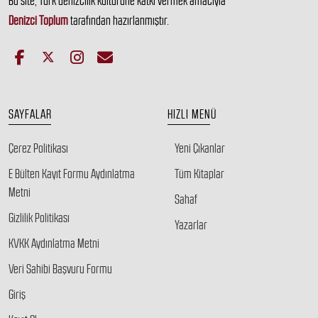
Bu site, Türk denizcilik kültürüne katkı vermek amacıyla
Denizci Toplum
tarafından hazırlanmıştır.
SAYFALAR
HIZLI MENÜ
Çerez Politikası
Yeni Çıkanlar
E Bülten Kayıt Formu Aydınlatma
Tüm Kitaplar
Metni
Sahaf
Gizlilik Politikası
Yazarlar
KVKK Aydınlatma Metni
Veri Sahibi Başvuru Formu
Giriş