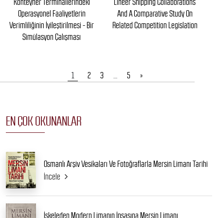
Konteyner Terminallerindeki
Lineer Shipping Collaborations
Operasyonel Faaliyetlerin
And A Comparative Study On
Verimliliğinin İyileştirilmesi - Bir
Related Competition Legislation
Simülasyon Çalışması
1
2
3
…
5
»
EN ÇOK OKUNANLAR
Osmanlı Arşiv Vesikaları Ve Fotoğraflarla Mersin Limanı Tarihi
İncele
İskeleden Modern Limanın İnşasına Mersin Limanı