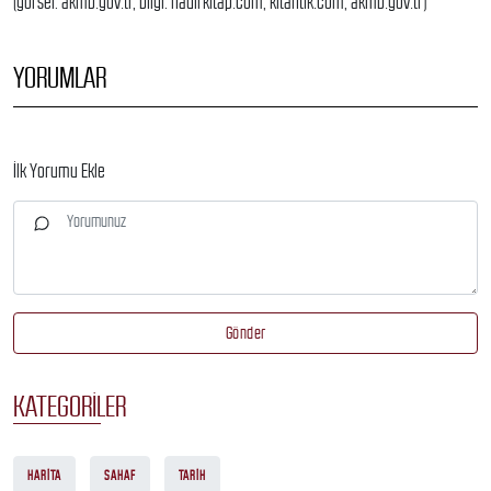
(görsel: akmb.gov.tr, bilgi: nadirkitap.com, kitantik.com, akmb.gov.tr)
YORUMLAR
İlk Yorumu Ekle
Gönder
KATEGORILER
HARITA
SAHAF
TARIH