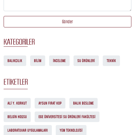
Gönder
KATEGORILER
BALIKÇILIK
BILIM
İNCELEME
SU ÜRÜNLERI
TEKNIK
ETIKETLER
ALI Y. KORKUT
AYSUN FIRAT KOP
BALIK BESLEME
BELGIN HOŞSU
EGE ÜNIVERSITESI SU ÜRÜNLERI FAKÜLTESI
LABORATUVAR UYGULAMALARI
YEM TEKNOLOJISI