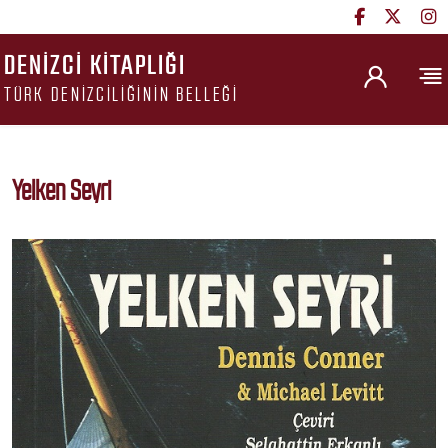
DENIZCI KITAPLIĞI
TÜRK DENIZCILIĞININ BELLEĞI
Yelken Seyri