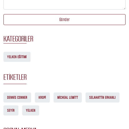
Gönder
KATEGORILER
YELKEN EĞITIMI
ETIKETLER
DENNIS CONNER
KROPI
MICHEAL LEWITT
SELAHATTIN ERKANLI
SEYIR
YELKEN