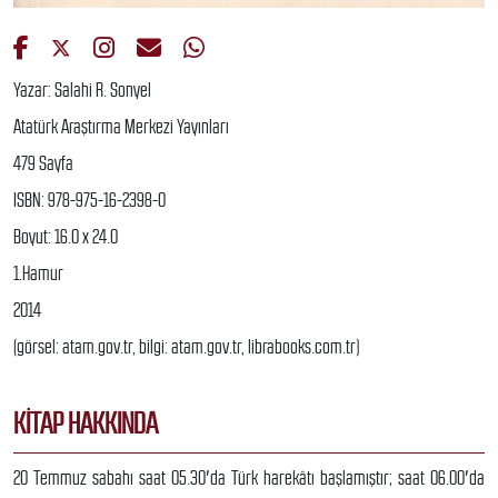
Yazar: Salahi R. Sonyel
Atatürk Araştırma Merkezi Yayınları
479 Sayfa
ISBN: 978-975-16-2398-0
Boyut: 16.0 x 24.0
1.Hamur
2014
(görsel: atam.gov.tr, bilgi: atam.gov.tr, librabooks.com.tr)
KITAP HAKKINDA
20 Temmuz sabahı saat 05.30′da Türk harekâtı başlamıştır; saat 06.00′da