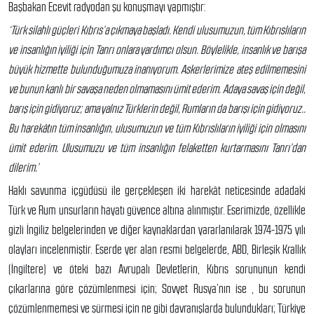
Başbakan Ecevit radyodan şu konuşmayı yapmıştır:
‘Türk silahlı güçleri Kıbrıs’a çıkmaya başladı. Kendi ulusumuzun, tüm Kıbrıslıların
ve insanlığın iyiliği için Tanrı onlara yardımcı olsun. Böylelikle, insanlık ve barışa
büyük hizmette bulunduğumuza inanıyorum. Askerlerimize ateş edilmemesini
ve bunun kanlı bir savaşa neden olmamasını ümit ederim. Adaya savaş için değil,
barış için gidiyoruz; ama yalnız Türklerin değil, Rumların da barışı için gidiyoruz..
Bu harekâtın tüm insanlığın, ulusumuzun ve tüm Kıbrıslıların iyiliği için olmasını
ümit ederim. Ulusumuzu ve tüm insanlığın felaketten kurtarmasını Tanrı’dan
dilerim.’
Haklı savunma içgüdüsü ile gerçekleşen iki harekât neticesinde adadaki
Türk ve Rum unsurların hayatı güvence altına alınmıştır. Eserimizde, özellikle
gizli İngiliz belgelerinden ve diğer kaynaklardan yararlanılarak 1974-1975 yılı
olayları incelenmiştir. Eserde yer alan resmi belgelerde, ABD, Birleşik Krallık
(İngiltere) ve öteki bazı Avrupalı Devletlerin, Kıbrıs sorununun kendi
çıkarlarına göre çözümlenmesi için; Sovyet Rusya’nın ise , bu sorunun
çözümlenmemesi ve sürmesi için ne gibi davranışlarda bulundukları; Türkiye