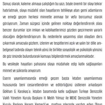
Sonuç olarak, kaleme almaya çalıştığım bu yazı, böyle önemli bir olayı tekrar
hatırlatmak, olaya müdahil olan hayatlarını tehlikeye atan gemi adamlarını
ve emeği geçen herkesi minnetle anmayı bir vefa borcumuz olarak
görüyorum. Zaman süzgeci içinde gelinen noktayı değerlendirerek olası
benzer durumlar için imkan ve kabiliyetlerimizi gözden geçirmenin yararlı
olacağını değerlendiriyorum. Bu nedenlerle yaşanmış olan olaydan ders
çıkarmak amacıyla gözlem, izlenim ve tespitlerimi açık ve yalın bir dille anı-
belgesel tadında olayın teknik yönü ile birlikte sosyolojik ve psikolojik yönünü
de göz önünde bulundurarak kamuyu bilgilendirmek amaçlanmaktadır.
Bu vesileyle hayatları pahasına olaya müdahale edip katkı sağlayanları
minnet ve şükranla anıyorum.
Eserin yayınlanmasında emeği geçen başta kitabın yayımlanması
hususunda beni cesaretlendiren ve editörlüğünü üstlenen arkadaşım
Gökhan G. Karakaş’a. kitabın basımında katkı sağlayan Türkiye Denizcilik
Vakfı Yönetim Kurulu Başkanı H. Melih Yılmaz ile MEKE Denizcilik Yönetim
Kurulu Başkanı Kerem Kemerli’ye, matbaa işlerinde yardım eden Olgun