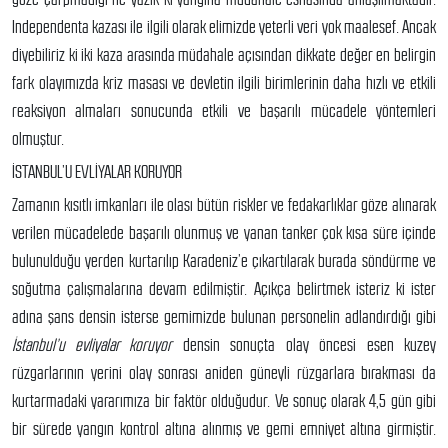
Independenta kazası ile ilgili olarak elimizde yeterli veri yok maalesef. Ancak
diyebiliriz ki iki kaza arasında müdahale açısından dikkate değer en belirgin
fark olayımızda kriz masası ve devletin ilgili birimlerinin daha hızlı ve etkili
reaksiyon almaları sonucunda etkili ve başarılı mücadele yöntemleri
olmuştur.
İSTANBUL’U EVLİYALAR KORUYOR
Zamanın kısıtlı imkanları ile olası bütün riskler ve fedakarlıklar göze alınarak
verilen mücadelede başarılı olunmuş ve yanan tanker çok kısa süre içinde
bulunulduğu yerden kurtarılıp Karadeniz’e çıkartılarak burada söndürme ve
soğutma çalışmalarına devam edilmiştir. Açıkça belirtmek isteriz ki ister
adına şans densin isterse gemimizde bulunan personelin adlandırdığı gibi
İstanbul’u evliyalar koruyor
densin sonuçta olay öncesi esen kuzey
rüzgarlarının yerini olay sonrası aniden güneyli rüzgarlara bırakması da
kurtarmadaki yararımıza bir faktör olduğudur. Ve sonuç olarak 4,5 gün gibi
bir sürede yangın kontrol altına alınmış ve gemi emniyet altına girmiştir.