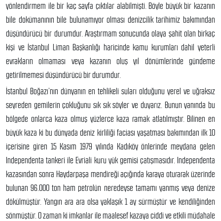
yönlendirmem ile bir kaç sayfa çıktılar alabilmişti. Böyle büyük bir kazanın
bile dokümanının bile bulunamıyor olması denizcilik tarihimiz bakımından
düşündürücü bir durumdur. Araştırmam sonucunda olaya şahit olan birkaç
kişi ve İstanbul Liman Başkanlığı haricinde kamu kurumları dahil yeterli
evrakların olmaması veya kazanın oluş yıl dönümlerinde gündeme
getirilmemesi düşündürücü bir durumdur.
İstanbul Boğazı’nın dünyanın en tehlikeli suları olduğunu yerel ve uğraksız
seyreden gemilerin çokluğunu sık sık söyler ve duyarız. Bunun yanında bu
bölgede onlarca kaza olmuş yüzlerce kaza ramak atlatılmıştır. Bilinen en
büyük kaza ki bu dünyada deniz kirliliği faciası yaşatması bakımından ilk 10
içerisine giren 15 Kasım 1979 yılında Kadıköy önlerinde meydana gelen
Independenta tankeri ile Evriali kuru yük gemisi çatışmasıdır. Independenta
kazasından sonra Haydarpaşa mendireği açığında karaya oturarak üzerinde
bulunan 96.000 ton ham petrolün neredeyse tamamı yanmış veya denize
dökülmüştür. Yangın ara ara olsa yaklaşık 1 ay sürmüştür ve kendiliğinden
sönmüştür. O zaman ki imkanlar ile maalesef kazaya ciddi ve etkili müdahale