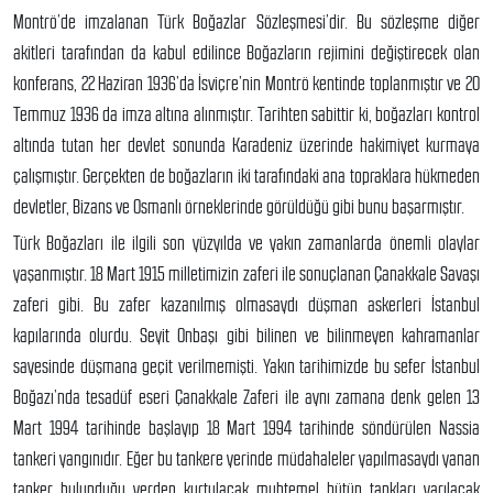
Montrö’de imzalanan Türk Boğazlar Sözleşmesi’dir. Bu sözleşme diğer
akitleri tarafından da kabul edilince Boğazların rejimini değiştirecek olan
konferans, 22 Haziran 1936’da İsviçre’nin Montrö kentinde toplanmıştır ve 20
Temmuz 1936 da imza altına alınmıştır. Tarihten sabittir ki, boğazları kontrol
altında tutan her devlet sonunda Karadeniz üzerinde hakimiyet kurmaya
çalışmıştır. Gerçekten de boğazların iki tarafındaki ana topraklara hükmeden
devletler, Bizans ve Osmanlı örneklerinde görüldüğü gibi bunu başarmıştır.
Türk Boğazları ile ilgili son yüzyılda ve yakın zamanlarda önemli olaylar
yaşanmıştır. 18 Mart 1915 milletimizin zaferi ile sonuçlanan Çanakkale Savaşı
zaferi gibi. Bu zafer kazanılmış olmasaydı düşman askerleri İstanbul
kapılarında olurdu. Seyit Onbaşı gibi bilinen ve bilinmeyen kahramanlar
sayesinde düşmana geçit verilmemişti. Yakın tarihimizde bu sefer İstanbul
Boğazı’nda tesadüf eseri Çanakkale Zaferi ile aynı zamana denk gelen 13
Mart 1994 tarihinde başlayıp 18 Mart 1994 tarihinde söndürülen Nassia
tankeri yangınıdır. Eğer bu tankere yerinde müdahaleler yapılmasaydı yanan
tanker bulunduğu yerden kurtulacak muhtemel bütün tankları yarılacak