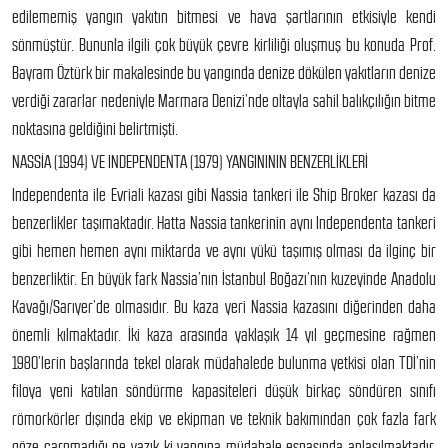
edilememiş yangın yakıtın bitmesi ve hava şartlarının etkisiyle kendi
sönmüştür. Bununla ilgili çok büyük çevre kirliliği oluşmuş bu konuda Prof.
Bayram Öztürk bir makalesinde bu yangında denize dökülen yakıtların denize
verdiği zararlar nedeniyle Marmara Denizi’nde oltayla sahil balıkçılığın bitme
noktasına geldiğini belirtmişti.
NASSİA (1994) VE INDEPENDENTA (1979) YANGINININ BENZERLİKLERİ
Independenta ile Evriali kazası gibi Nassia tankeri ile Ship Broker kazası da
benzerlikler taşımaktadır. Hatta Nassia tankerinin aynı Independenta tankeri
gibi hemen hemen aynı miktarda ve aynı yükü taşımış olması da ilginç bir
benzerliktir. En büyük fark Nassia’nın İstanbul Boğazı’nın kuzeyinde Anadolu
Kavağı/Sarıyer’de olmasıdır. Bu kaza yeri Nassia kazasını diğerinden daha
önemli kılmaktadır. İki kaza arasında yaklaşık 14 yıl geçmesine rağmen
1980’lerin başlarında tekel olarak müdahalede bulunma yetkisi olan TDİ’nin
filoya yeni katılan söndürme kapasiteleri düşük birkaç söndüren sınıfı
römorkörler dışında ekip ve ekipman ve teknik bakımından çok fazla fark
göze çarpmadığı ne yazık ki yangına müdahale esnasında anlaşılmaktadır.