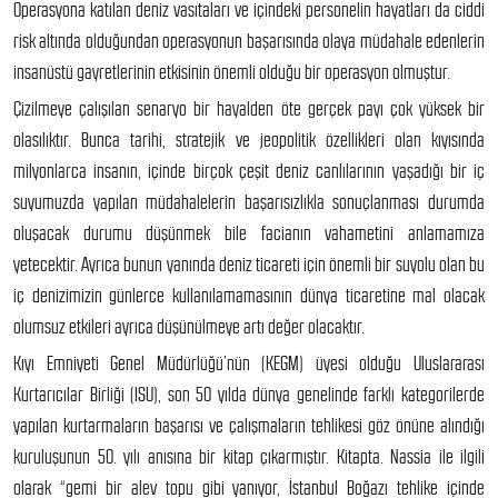
Operasyona katılan deniz vasıtaları ve içindeki personelin hayatları da ciddi
risk altında olduğundan operasyonun başarısında olaya müdahale edenlerin
insanüstü gayretlerinin etkisinin önemli olduğu bir operasyon olmuştur.
Çizilmeye çalışılan senaryo bir hayalden öte gerçek payı çok yüksek bir
olasılıktır. Bunca tarihi, stratejik ve jeopolitik özellikleri olan kıyısında
milyonlarca insanın, içinde birçok çeşit deniz canlılarının yaşadığı bir iç
suyumuzda yapılan müdahalelerin başarısızlıkla sonuçlanması durumda
oluşacak durumu düşünmek bile facianın vahametini anlamamıza
yetecektir. Ayrıca bunun yanında deniz ticareti için önemli bir suyolu olan bu
iç denizimizin günlerce kullanılamamasının dünya ticaretine mal olacak
olumsuz etkileri ayrıca düşünülmeye artı değer olacaktır.
Kıyı Emniyeti Genel Müdürlüğü’nün (KEGM) üyesi olduğu Uluslararası
Kurtarıcılar Birliği (ISU), son 50 yılda dünya genelinde farklı kategorilerde
yapılan kurtarmaların başarısı ve çalışmaların tehlikesi göz önüne alındığı
kuruluşunun 50. yılı anısına bir kitap çıkarmıştır. Kitapta. Nassia ile ilgili
olarak “gemi bir alev topu gibi yanıyor, İstanbul Boğazı tehlike içinde