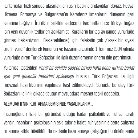
kurtarıcılar hızlı sonuca ulaşmak için aşırı baskı altındaydılar. Boğaz. Rusya.
Ukrayna. Romanya ve Bulgaristan’ın Karadeniz limanlarını dünyanın geri
kalanına bağlıyor. İronik bir şekilde sadece birkaç hafta önce Türkiye boğaz
için yeni güvenlik tedbirleri açıklamıştı. Kuralların birkaç ay içinde yürürlüğe
girmesi bekleniyordu. Beklenebileceği gibi felaketin çok yüksek bir siyasi
profili vardı” denilerek konunun ve kazanın akabinde 1 Temmuz 1994 yılında
yürürlüğe giren Türk Boğazları ile ilgili düzenlemenin önemi dile getirilmişti.
Yukarıda kastedilen
ironik bir şekilde sadece birkaç hafta önce Türkiye boğaz
için yeni güvenlik tedbirleri açıklamıştı
hususu, Türk Boğazları ile ilgili
mevzuat hazırlıklarının yapılması kast edilmekteydi. Sonuçta bu olay Türk
Boğazları ile ilgili çıkacak bütün mevzuatlara mesnet teşkil edecekti.
ALEMDAR II’NİN KURTARMA GEMİSİNDE YAŞADIKLARIM…
İnsanoğlunun fiziki bir görünüşü olduğu kadar psikolojik ve ruhsal tarafı
vardır. İnsanların psikolojisinin eski tabirle haleti ruhiyesinin elbette çalışma
ortamına etkisi büyüktür. Bu nedenle hazırlamaya çalıştığım bu dokümanda