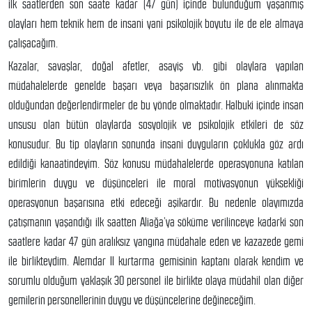
ilk saatlerden son saate kadar (47 gün) içinde bulunduğum yaşanmış
olayları hem teknik hem de insani yani psikolojik boyutu ile de ele almaya
çalışacağım.
Kazalar, savaşlar, doğal afetler, asayiş vb. gibi olaylara yapılan
müdahalelerde genelde başarı veya başarısızlık ön plana alınmakta
olduğundan değerlendirmeler de bu yönde olmaktadır. Halbuki içinde insan
unsusu olan bütün olaylarda sosyolojik ve psikolojik etkileri de söz
konusudur. Bu tip olayların sonunda insani duyguların çoklukla göz ardı
edildiği kanaatindeyim. Söz konusu müdahalelerde operasyonuna katılan
birimlerin duygu ve düşünceleri ile moral motivasyonun yüksekliği
operasyonun başarısına etki edeceği aşikardır. Bu nedenle olayımızda
çatışmanın yaşandığı ilk saatten Aliağa’ya söküme verilinceye kadarki son
saatlere kadar 47 gün aralıksız yangına müdahale eden ve kazazede gemi
ile birlikteydim. Alemdar II kurtarma gemisinin kaptanı olarak kendim ve
sorumlu olduğum yaklaşık 30 personel ile birlikte olaya müdahil olan diğer
gemilerin personellerinin duygu ve düşüncelerine değineceğim.