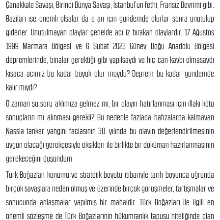
Çanakkale Savaşı, Birinci Dünya Savaşı, İstanbul’un fethi, Fransız Devrimi gibi.
Bazıları ise önemli olsalar da o an için gündemde olurlar sonra unutulup
giderler. Unutulmayan olaylar genelde acı iz bırakan olaylardır. 17 Ağustos
1999 Marmara Bölgesi ve 6 Şubat 2023 Güney Doğu Anadolu Bölgesi
depremlerinde, binalar gerektiği gibi yapılsaydı ve hiç can kaybı olmasaydı
kısaca acımız bu kadar büyük olur muydu? Deprem bu kadar gündemde
kalır mıydı?
O zaman şu soru aklımıza gelmez mi, bir olayın hatırlanması için illaki kötü
sonuçların mı alınması gerekli? Bu nedenle fazlaca hafızalarda kalmayan
Nassia tanker yangını faciasının 30. yılında bu olayın değerlendirilmesinin
uygun olacağı gerekçesiyle eksikleri ile birlikte bir doküman hazırlanmasının
gerekeceğini düşündüm.
Türk Boğazlan konumu ve stratejik boyutu itibariyle tarih boyunca uğrunda
birçok savaşlara neden olmuş ve üzerinde birçok görüşmeler, tartışmalar ve
sonucunda anlaşmalar yapılmış bir mahaldir. Türk Boğazları ile ilgili en
önemli sözleşme de Türk Boğazlarının hükümranlık tapusu niteliğinde olan