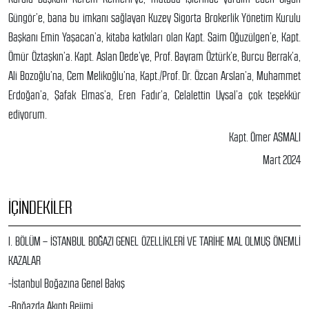
Güngör’e, bana bu imkanı sağlayan Kuzey Sigorta Brokerlik Yönetim Kurulu
Başkanı Emin Yaşacan’a, kitaba katkıları olan Kapt. Saim Oğuzülgen’e, Kapt.
Ömür Öztaşkın’a. Kapt. Aslan Dede’ye, Prof. Bayram Öztürk’e, Burcu Berrak’a,
Ali Bozoğlu’na, Cem Melikoğlu’na, Kapt./Prof. Dr. Özcan Arslan’a, Muhammet
Erdoğan’a, Şafak Elmas’a, Eren Fadır’a, Celalettin Uysal’a çok teşekkür
ediyorum.
Kapt. Ömer ASMALI
Mart 2024
İÇINDEKILER
I. BÖLÜM – İSTANBUL BOĞAZI GENEL ÖZELLİKLERİ VE TARİHE MAL OLMUŞ ÖNEMLİ
KAZALAR
-İstanbul Boğazına Genel Bakış
-Boğazda Akıntı Rejimi