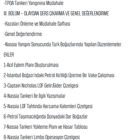
-TPOA Tankeri Yangınına Müdahale
III. BÖLÜM – OLAYDAN DERS ÇIKARMA VE GENEL DEĞERLENDİRME
-Kazaları Önleme ve Müdahale Safhası
-Genel Değerlendirme
-Nassia Yangını Sonucunda Türk Boğazlarında Yapılan Düzenlemeler
EKLER
1-Acil Eylem Planı Oluşturulması
2-İstanbul Boğazı’ndaki Petrol Kirliliği Üzerine Bir Vaka Çalışması
3-Captain Nicholas LOF Gelir/Gider Çizelgesi
4-Nassia Tankeri İle İlgili Yazışmalar
5-Nassia LOF Tahtında Harcama Kalemleri Çizelgesi
6-Petrol Taşımacılığında Dünyadaki Dar Boğazlar
7-Nassia Tankeri Yükleme Planı ve Hasar Tablosu
8-Nassia Tankeri Limbo Operasyon Çizelgesi