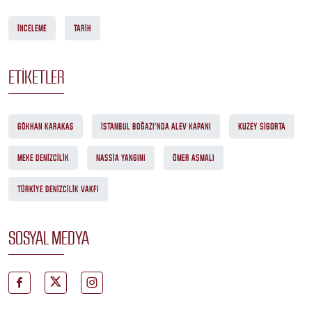
İNCELEME
TARIH
ETIKETLER
GÖKHAN KARAKAŞ
İSTANBUL BOĞAZI'NDA ALEV KAPANI
KUZEY SIGORTA
MEKE DENIZCILIK
NASSIA YANGINI
ÖMER ASMALI
TÜRKIYE DENIZCILIK VAKFI
SOSYAL MEDYA