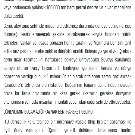
veya patlayacak yaklaşık 100.000 ton ham petrol denize ve civar mahallere
dökülecekti.
Gemi. alev topu şeklinde müdahale edilemez durumda güneye doğru nerede
duracağı kestirilemeyecek şekilde sürüklenerek koyda bulunan bütün
tekneleri. yalılan ve kısaca boğazın her iki tarafını ve Marmara Denizini tarif
edilemez şekilde harabe şekline dönüştürecekti. Dolayısıyla yerel ve uğraksız
gemi ticari taşımacılığı haftalarca sekteye uğrayacaktı. Süveyş Kanalında
karaya oturan Every Green adlı konteyner gemisinin kanala ve dünya
ticaretine verdiği günlük 1 milyar Dolar olarak nitelenen zararı baz alırsak
Karadeniz’e tek çıkışı olan İstanbul Boğazı’nın kapanmasına neden olacak
böyle bir facia boyutunda bir kaza gerek ülkemizin gerekse dünyanın
ekonomisini ve hatta insanların günlük yaşamdan ciddi şekilde etkileyecekti.
ÖĞRENCİMİN BULAMADIĞI KAYNAK BENİ HAREKET GEÇİRDİ
İTÜ Denizcilik Fakültesinde bir öğrenciye Nassia-Ship Broker çalışması ile
ilgili ödev vermiştim. Öğrenci yeterli doküman bulamamış benim