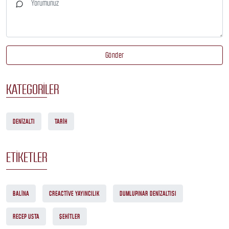
Gönder
KATEGORILER
DENIZALTI
TARIH
ETIKETLER
BALINA
CREACTIVE YAYINCILIK
DUMLUPINAR DENIZALTISI
RECEP USTA
ŞEHITLER