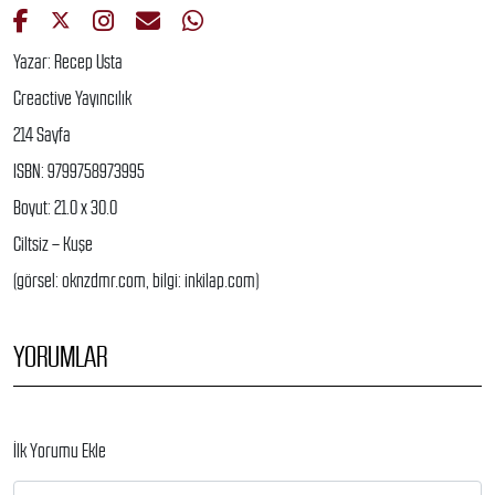
Yazar: Recep Usta
Creactive Yayıncılık
214 Sayfa
ISBN: 9799758973995
Boyut: 21.0 x 30.0
Ciltsiz – Kuşe
(görsel: oknzdmr.com, bilgi: inkilap.com)
YORUMLAR
İlk Yorumu Ekle