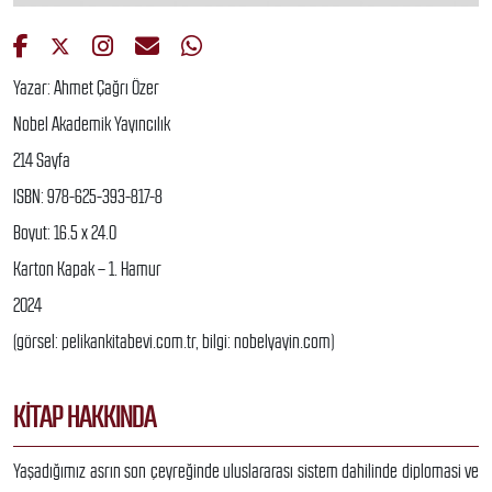
Yazar: Ahmet Çağrı Özer
Nobel Akademik Yayıncılık
214 Sayfa
ISBN: 978-625-393-817-8
Boyut: 16.5 x 24.0
Karton Kapak – 1. Hamur
2024
(görsel: pelikankitabevi.com.tr, bilgi: nobelyayin.com)
KITAP HAKKINDA
Yaşadığımız asrın son çeyreğinde uluslararası sistem dahilinde diplomasi ve