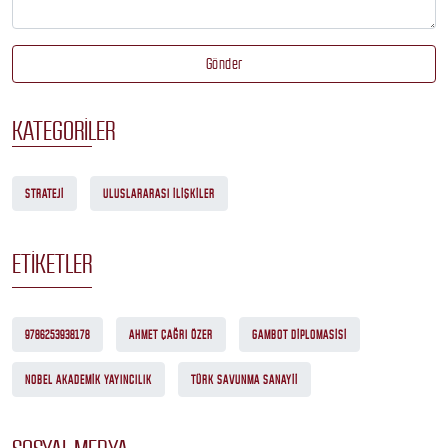
Gönder
KATEGORILER
STRATEJI
ULUSLARARASI ILIŞKILER
ETIKETLER
9786253938178
AHMET ÇAĞRI ÖZER
GAMBOT DIPLOMASISI
NOBEL AKADEMIK YAYINCILIK
TÜRK SAVUNMA SANAYII