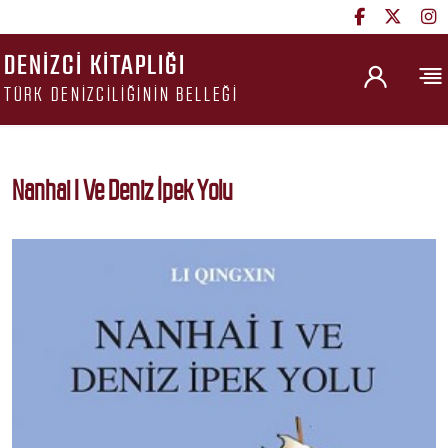
DENIZCI KITAPLIĞI
TÜRK DENIZCILIĞININ BELLEĞI
Nanhai I Ve Deniz İpek Yolu