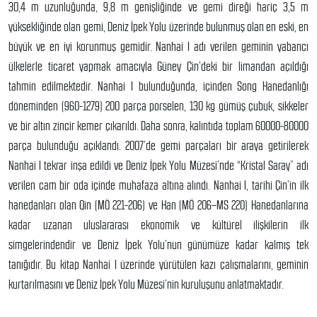
30,4 m uzunluğunda, 9,8 m genişliğinde ve gemi direği hariç 3,5 m
yüksekliğinde olan gemi, Deniz İpek Yolu üzerinde bulunmuş olan en eski, en
büyük ve en iyi korunmuş gemidir. Nanhai I adı verilen geminin yabancı
ülkelerle ticaret yapmak amacıyla Güney Çin’deki bir limandan açıldığı
tahmin edilmektedir. Nanhai I bulunduğunda, içinden Song Hanedanlığı
döneminden (960-1279) 200 parça porselen, 130 kg gümüş çubuk, sikkeler
ve bir altın zincir kemer çıkarıldı. Daha sonra, kalıntıda toplam 60000-80000
parça bulunduğu açıklandı. 2007’de gemi parçaları bir araya getirilerek
Nanhai I tekrar inşa edildi ve Deniz İpek Yolu Müzesi’nde “Kristal Saray” adı
verilen cam bir oda içinde muhafaza altına alındı. Nanhai I, tarihi Çin’in ilk
hanedanları olan Qin (MÖ 221-206) ve Han (MÖ 206–MS 220) Hanedanlarına
kadar uzanan uluslararası ekonomik ve kültürel ilişkilerin ilk
simgelerindendir ve Deniz İpek Yolu’nun günümüze kadar kalmış tek
tanığıdır. Bu kitap Nanhai I üzerinde yürütülen kazı çalışmalarını, geminin
kurtarılmasını ve Deniz İpek Yolu Müzesi’nin kuruluşunu anlatmaktadır.