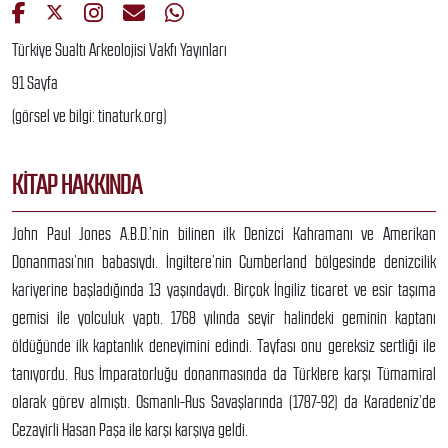
Türkiye Sualtı Arkeolojisi Vakfı Yayınları
91 Sayfa
(görsel ve bilgi: tinaturk.org)
KITAP HAKKINDA
John Paul Jones A.B.D.’nin bilinen ilk Denizci Kahramanı ve Amerikan
Donanması’nın babasıydı. İngiltere’nin Cumberland bölgesinde denizcilik
kariyerine başladığında 13 yaşındaydı. Birçok İngiliz ticaret ve esir taşıma
gemisi ile yolculuk yaptı. 1768 yılında seyir halindeki geminin kaptanı
öldüğünde ilk kaptanlık deneyimini edindi. Tayfası onu gereksiz sertliği ile
tanıyordu. Rus İmparatorluğu donanmasında da Türklere karşı Tümamiral
olarak görev almıştı. Osmanlı-Rus Savaşlarında (1787-92) da Karadeniz’de
Cezayirli Hasan Paşa ile karşı karşıya geldi.