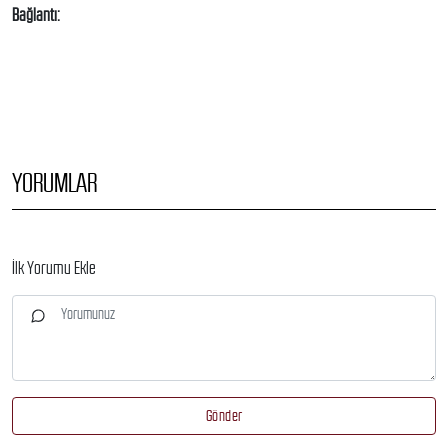
Bağlantı:
http://www.tinaturk.org/pdfs/John_Paul_Jones.pdf
YORUMLAR
İlk Yorumu Ekle
Gönder