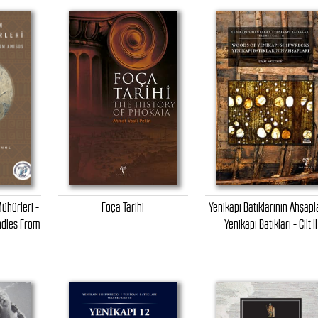
ühürleri -
Foça Tarihi
Yenikapı Batıklarının Ahşapla
dles From
Yenikapı Batıkları - Cilt II