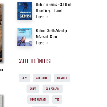
Uluburun Gemisi - 3000 Yıl
Önce Dünya Ticareti
İncele
Bodrum Sualtı Arkeoloji
Müzesinin Sonu
İncele
KATEGORI ÖNERISI
rı -
2022
ARKEOLOJI
TEKNELER
SANAT
SU SPORLARI
DENIZ MUTFAĞI
TEZ