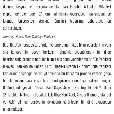
dokümantasyonu ve koruma uygulamaları İstanbul Arkeoloji Müzeleri
ekiplerince; ele geçen 27 gemi kalıntısının koservasyon çalışmaları ise
İstanbul Üniversitesi Yenikapı Batıkları Araştırma Laboratuvarında
sürdürülüyor.
Geçmişe Açılan Kapı: Yenikapı Batıkları
Doç. Dr. Ufuk Kocabaş tarafından kaleme alınan kitap bilim çevrelerinin yanı
sıra konuya ilgi duyan herkesin rahatlıkla okuyabileceği bir dilde
hazırlanarak, projenin popüler bilim serisinden yayımlanmıştır. “Bir Yenikapı
Hikâyesi: Yenikapı’da Geçen 10 Yıl” başlıklı kitabın ilk bölümünde Yenikapı
kazılarının başlangıcı ve on yıl boyunca bu kapsamlı projede yazarın genç
bir bilim insanı olarak yaşadıkları, kendi gözlemlerine dayanarak yer almıştır.
Bölüm içinde yer alan “Eyvah! Batık Sayısı Artıyor; Nur Topu Gibi Bir Yenikapı
12’niz Oldu!; Milimetrik Sadakat; Eski Köye Yeni Adet; Ahşabı Okumak; İstanbul
ve Aşk” bilimsel serüvenin öyküsünü sürükleyici bir dille okuyucuya
aktarmaktadır.