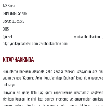
173 Sayfa
ISBN: 9786054701711
Boyut: 21.5 x 27.5
2015
(görsel: yenikapibatiklari.com,
bilgi: yenikapibatiklari.com, zerobooksonline.com)
KITAP HAKKINDA
Bugünlerde herkesin alelacele gelip geçtiği Yenikapı istasyonun sıra dışı
yapım öyküsü “Geçmişe Açılan Kapı: Yenikapı Batıkları” kitabı ile okuyucuyla
buluşuyor.
Dünyanın en geniş Orta Çağ gemi repertuvarına ulaşmamızı sağlayan
Yenikapı Kazıları ile ilgili kazı sonrası inceleme ve araştırmalar aralıksız
devam ediyor. Kurtarma kazılarında ele geçen binlerce eserin