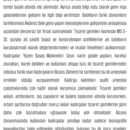
temel başlık altında ele alınmıştır. Ayrıca arada bilgi notu olarak gemi inşa
geleneklerinin gelişimi ile ilgili bilgi verilmiştir. Batıkların farklı dönemlere
tarihlenmesi Akdeniz’deki gemi yapım teknoloji­lerinin gelişiminin anlaşılması
açısından benzersiz bir fırsat sunmaktadır. Ticaret gemileri kısmında MS 5-
10. yüzyıla ait çeşitli boyut ve konstrüksiyon özelliklerine ait batıkların
karşılaştırmalı olarak değerlendirmeleri ve imalat felsefeleri açıklanmıştır.
Kadırgalar: Yüzen Savaş Makineleri: Uzun, narin gövde yapıları, kürekçi
oturakları, kürek delikleri ve kullanılan ahşap türü ile ticaret gemilerinden
oldukça farklı olan Kadırgaların Bi­zans Dönemi’ne tarihlenen bu ilk arkeolojik
örnekler olduğu vurgulanmıştır. Kadırga kalıntıları sualtı arkeoloji
çalışmalarında çok nadir olarak karşımıza çıkmaktadır. Ticaret gemileri
yükün, amforaların, taş çapaların ve balans taşlarının altında korunurken,
ortam şartlarına doğrudan maruz kalan kadırgalar ticaret gemilerine göre
daha çok bozulmalara uğrayarak kolay yok ol­maktadır. Bizans
donanmasında kullanılan kadırgalar şimdiye kadar sadece iko­nografik
kaynaklardan takip edilmekte olduğundan, bulunan bu ilk öncü örnek­ler