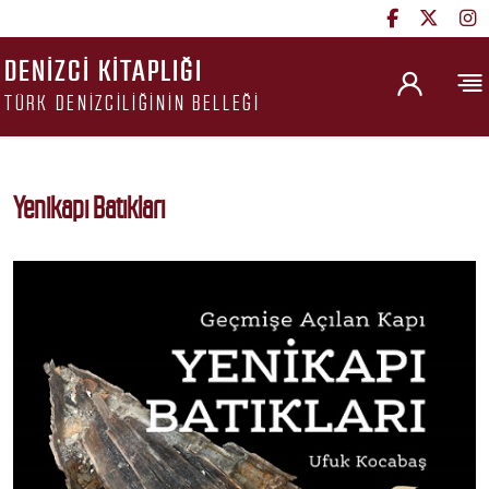
DENIZCI KITAPLIĞI
TÜRK DENIZCILIĞININ BELLEĞI
Yenikapı Batıkları