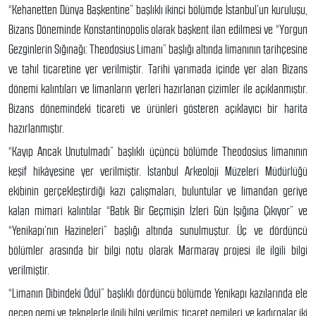
“Kehanetten Dünya Başkentine” başlıklı ikinci bölümde İstanbul’un kuruluşu,
Bizans Döneminde Konstantinopolis olarak başkent ilan edilmesi ve “Yorgun
Gezginlerin Sığınağı: Theodosius Limanı” başlığı altında limanının tarihçesine
ve tahıl ticaretine yer verilmiştir. Tarihi yarımada içinde yer alan Bizans
dönemi kalıntıları ve limanların yerleri hazırlanan çizimler ile açıklanmıştır.
Bizans dönemindeki ticareti ve ürünleri gösteren açıklayıcı bir harita
hazırlanmıştır.
“Kayıp Ancak Unutulmadı” başlıklı üçüncü bölümde Theodosius limanının
keşif hikâyesine yer verilmiştir. İstanbul Arkeoloji Müzeleri Müdürlüğü
ekibinin gerçekleştirdiği kazı çalışmaları, buluntular ve limandan geriye
kalan mimari kalıntılar “Batık Bir Geçmişin İzleri Gün Işığına Çıkıyor” ve
“Yenikapı’nın Hazineleri” başlığı altında sunulmuştur. Üç ve dördüncü
bölümler arasında bir bilgi notu olarak Marmaray projesi ile ilgili bilgi
verilmiştir.
“Limanın Dibindeki Ödül” başlıklı dördüncü bölümde Yenikapı kazılarında ele
geçen gemi ve teknelerle ilgili bilgi verilmiş; ticaret gemileri ve kadırgalar iki