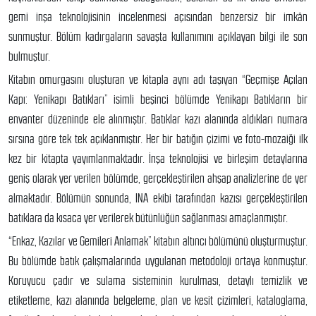
gemi inşa teknolojisinin incelenmesi açısından benzersiz bir imkân
sunmuştur. Bölüm kadırgaların savaşta kullanımını açıklayan bilgi ile son
bulmuştur.
Kitabın omurgasını oluşturan ve kitapla aynı adı taşıyan “Geçmişe Açılan
Kapı: Yenikapı Batıkları” isimli beşinci bölümde Yenikapı Batıkların bir
envanter düzeninde ele alınmıştır. Batıklar kazı alanında aldıkları numara
sırsına göre tek tek açıklanmıştır. Her bir batığın çizimi ve foto-mozaiği ilk
kez bir kitapta yayımlanmaktadır. İnşa teknolojisi ve birleşim detaylarına
geniş olarak yer verilen bölümde, gerçekleştirilen ahşap analizlerine de yer
almaktadır. Bölümün sonunda, INA ekibi tarafından kazısı gerçekleştirilen
batıklara da kısaca yer verilerek bütünlüğün sağlanması amaçlanmıştır.
“Enkaz, Kazılar ve Gemileri Anlamak” kitabın altıncı bölümünü oluşturmuştur.
Bu bölümde batık çalışmalarında uygulanan metodoloji ortaya konmuştur.
Koruyucu çadır ve sulama sisteminin kurulması, detaylı temizlik ve
etiketleme, kazı alanında belgeleme, plan ve kesit çizimleri, kataloglama,