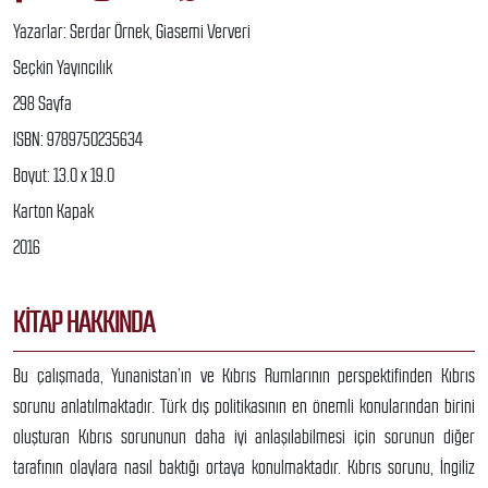
Yazarlar: Serdar Örnek, Giasemi Ververi
Seçkin Yayıncılık
298 Sayfa
ISBN: 9789750235634
Boyut: 13.0 x 19.0
Karton Kapak
2016
KITAP HAKKINDA
Bu çalışmada, Yunanistan’ın ve Kıbrıs Rumlarının perspektifinden Kıbrıs
sorunu anlatılmaktadır. Türk dış politikasının en önemli konularından birini
oluşturan Kıbrıs sorununun daha iyi anlaşılabilmesi için sorunun diğer
tarafının olaylara nasıl baktığı ortaya konulmaktadır. Kıbrıs sorunu, İngiliz