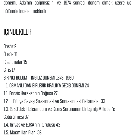
dönemi, Ada’nın bağımsızlığı ve 1974 sonrası dönem olmak üzere üç
bölümde incelenmektedir.
İÇINDEKILER
Önsöz 9
Önsöz 11
Kısaltmalar 15
Giriş 17
BİRİNCİ BÖLÜM – İNGİLİZ DÖNEMİ 1878–1960
1. OSMANLI’DAN BİRLEŞİK KRALIK’A GEÇİŞ DÖNEMİ 24
1.1. Enosis Hareketinin Doğuşu 27
1.2. II. Dünya Savaşı Sırasındaki ve Sonrasındaki Gelişmeler 33
1.3. 1950’deki Referandum ve Kıbrıs Sorununun Birleşmiş Milletler’e
Götürülmesi 37
1.4. Grivas ve EOKA’nın kuruluşu 43
1.5. Macmillan Planı 56