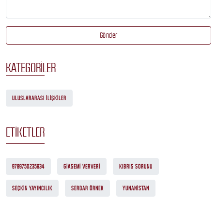
Gönder
KATEGORILER
ULUSLARARASI ILIŞKILER
ETIKETLER
9789750235634
GIASEMI VERVERI
KIBRIS SORUNU
SEÇKIN YAYINCILIK
SERDAR ÖRNEK
YUNANISTAN