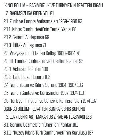
İKİNCİ BÖLÜM – BAĞIMSIZLIK VE TÜRKİYE’NİN 1974’TEKİ İŞGALİ
2. BAĞIMSIZLIĞA GİDEN YOL 61
2.1. Zürih ve Londra Antlaşmaları 1959–1960 63
2.1.1. Kıbrıs Cumhuriyeti’nin Temel Yapısı 68
2.1.2. Garanti Antlaşması 69
2.1.3. İttifak Antlaşması 71
2.2. Anayasa’nın Ortadan Kalkışı 1960–1964 78
2.3. III. Londra Konferansı ve Önerilen Planlar 95
2.3.1. Acheson Planları 100
2.3.2. Galo Plaza Raporu 102
2.4. Yunanistan ve Kıbrıs Sorunu 1964–1967 106
2.5. Yunan Cuntası ve Görüşmeler 1967–1974 110
2.6. Türkiye’nin İşgali ve Cenevre Konferansları 1974 137
ÜÇÜNCÜ BÖLÜM – 1974’TEN SONRA KIBRIS SORUNU
3. 1977 DENKTAŞ– MAKARİOS ZİRVE ANTLAŞMASI 158
3.1. Sorunu Çözmek için Önerilen Planlar 161
3.1.1. “Kuzey Kıbrıs Türk Cumhuriyeti”nin Kuruluşu 167