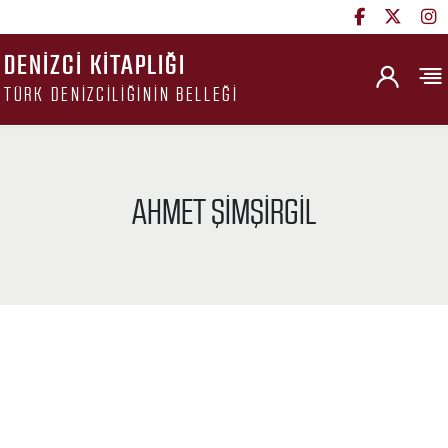
DENIZCI KITAPLIĞI
TÜRK DENIZCILIĞININ BELLEĞI
AHMET ŞIMŞIRGIL