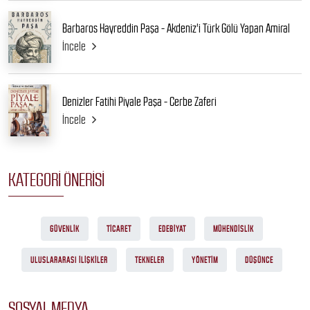
Barbaros Hayreddin Paşa - Akdeniz'i Türk Gölü Yapan Amiral
İncele
Denizler Fatihi Piyale Paşa - Cerbe Zaferi
İncele
KATEGORI ÖNERISI
GÜVENLIK
TICARET
EDEBIYAT
MÜHENDISLIK
ULUSLARARASI ILIŞKILER
TEKNELER
YÖNETIM
DÜŞÜNCE
SOSYAL MEDYA