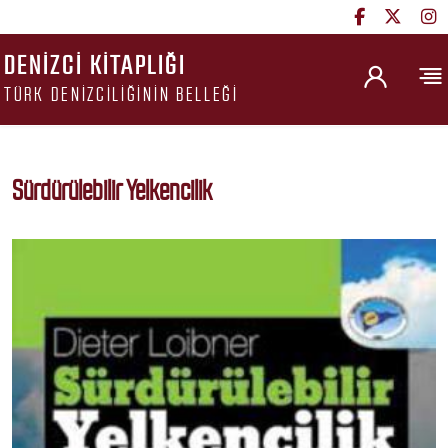
DENIZCI KITAPLIĞI
TÜRK DENIZCILIĞININ BELLEĞI
Sürdürülebilir Yelkencilik