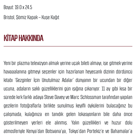
Boyut: 19.0 x 24.5
Bristol, Şömiz Kapak – Kuşe Kağıt
KITAP HAKKINDA
Yeni bir plazma televizyon almak yerine uçak bileti almayı, işe gitmek yerine
havaaalanına gitmeyi seçenler için hazırlanan heyecanlı dizinin dördüncü
kitabı ‘Gezginler İçin Unutulmaz Adalar’ dünyanın bir ucundan bir diğer
ucuna, adaların saklı güzelliklerini gün ışığına çıkarıyor. 11 ay gibi kısa bir
sürede kırk farklı adaya Steve Davey ve Marc Schlossman tarafından yapılan
gezilerin fotoğraflarla birlikte sunulmuş keyifli öykülerini bulacağınız bu
çalışmada, kulağınıza en tanıdık gelen lokasyonların bile daha önce
gösterilmeyen yerleri ele alınmış. Yalın güzellikleri ve huzur dolu
atmosferiyle Kenya’dan Botsvana’ya, Tokyo’dan Portekiz’e ve Bahamalar’a