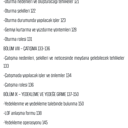
-Oturma nedenleri ve oluşturacağı tehlikeler 121
-Oturma şekilleri 122
-Oturma durumunda yapılacak işler 123
-Gemiyi kurtarma ve yüzdürme yöntemleri 128
-Oturma rolesi 131
BÖLÜM VIII – ÇATIŞMA 133-136
-Çatışma nedenleri, şekilleri ve neticesinde meydana gelebilecek tehlikeler
133
-Çatışmada yapılacak işler ve önlemler 134
-Çatışma rolesi 136
BÖLÜM IX – YEDEKLEME VE YEDEĞE GİRME 137-150
-Yedeklenme ve yedekleme talebinde bulunma 150
-LOF anlaşma formu 138
-Yedekleme operasyonu 145