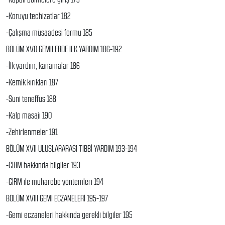
-Koruyu techizatlar 182
-Çalışma müsaadesi formu 185
BÖLÜM XVO GEMİLERDE İLK YARDIM 186-192
-İlk yardım, kanamalar 186
-Kemik kırıkları 187
-Suni teneffüs 188
-Kalp masajı 190
-Zehirlenmeler 191
BÖLÜM XVII ULUSLARARASI TIBBİ YARDIM 193-194
-CIRM hakkında bilgiler 193
-CIRM ile muharebe yöntemleri 194
BÖLÜM XVIII GEMİ ECZANELERİ 195-197
-Gemi eczaneleri hakkında gerekli bilgiler 195