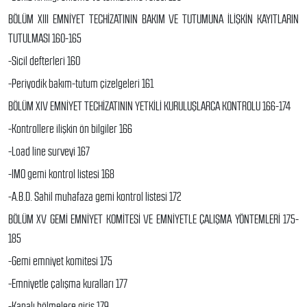
BÖLÜM XIII EMNİYET TECHİZATININ BAKIM VE TUTUMUNA İLİŞKİN KAYITLARIN
TUTULMASI 160-165
-Sicil defterleri 160
-Periyodik bakım-tutum çizelgeleri 161
BÖLÜM XIV EMNİYET TECHİZATININ YETKİLİ KURULUŞLARCA KONTROLU 166-174
-Kontrollere ilişkin ön bilgiler 166
-Load line surveyi 167
-IMO gemi kontrol listesi 168
-A.B.D. Sahil muhafaza gemi kontrol listesi 172
BÖLÜM XV GEMİ EMNİYET KOMİTESİ VE EMNİYETLE ÇALIŞMA YÖNTEMLERİ 175-
185
-Gemi emniyet komitesi 175
-Emniyetle çalışma kuralları 177
-Kapalı bölmelere giriş 179