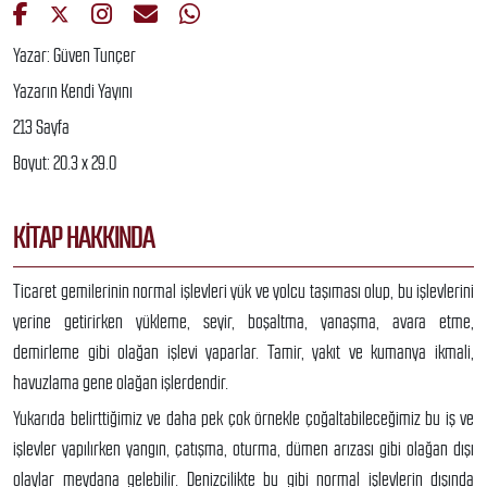
Yazar: Güven Tunçer
Yazarın Kendi Yayını
213 Sayfa
Boyut: 20.3 x 29.0
KITAP HAKKINDA
Ticaret gemilerinin normal işlevleri yük ve yolcu taşıması olup, bu işlevlerini
yerine getirirken yükleme, seyir, boşaltma, yanaşma, avara etme,
demirleme gibi olağan işlevi yaparlar. Tamir, yakıt ve kumanya ikmali,
havuzlama gene olağan işlerdendir.
Yukarıda belirttiğimiz ve daha pek çok örnekle çoğaltabileceğimiz bu iş ve
işlevler yapılırken yangın, çatışma, oturma, dümen arızası gibi olağan dışı
olaylar meydana gelebilir. Denizcilikte bu gibi normal işlevlerin dışında