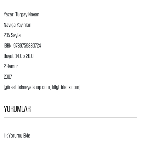
Yazar: Turgay Noyan
Naviga Yayınları
205 Sayfa
ISBN: 9789759830724
Boyut: 14.0 x 20.0
2.Hamur
2007
(görsel: tekneyatshop.com, bilgi: idefix.com)
YORUMLAR
İlk Yorumu Ekle