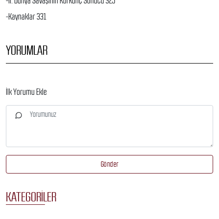
-II. Dünya Savaşının Korkunç Sonucu 325
-Kaynaklar 331
YORUMLAR
İlk Yorumu Ekle
Gönder
KATEGORILER