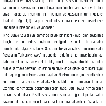
Dünyayı kan ve gözyaşına boğan ikinci Dünya Savaşı’nın üzerinden bunca
zaman geçti. Savaş sonrası Yeni Dünya Düzeni’nin haritasını çizen ve tarihini
yazan galiplerdi. İnsanlığa kırım, katliam ve gözyaşının tarihi galipler
tarafından öğretil(di). Galipler; yani, uluslar arası sermaye çevreleriyle
jandarmalığını yapan ABD ve yandaşları.
İkinci Dünya Savaşı aynı zamanda büyük bir insanlık ayıbı olan soykırımla
tanıştı. Hemen herkes soykırım dendiğinde Yahudileri hatırlamakta
hemfikirdirler. Oysa ikinci Dünya Savaşı’nın tek ve gerçek kurbanlarının Stalin
Rusyasının Türkleriyle, Asya’nın Japonları olduğunu hiç kimse hatırlamaz.
Hatırlamak istemez. Ne var ki, tarihi gerçekleri tersyüz etmekte usta olan
ABD ve sermaye çevreleri, önlerinde en büyük engel olarak gördükleri Asyalı
milli Japon gücünü kırmak zorundaydılar. Nitekim bunun için insanlık adına
son derece utanç verici ve ahlaksız bir şekilde atom bombasını Japonlar
üzerinde denemekten çekinmemişlerdir. Oysa, Batılı (ABD) hempalarının
arsızca saldırdıkları Pasifik savaşlarının sonuna doğru. Japonlar zaten
savaşın bitmesi için sürekli barış şartlarını aramaktaydılar. Aşağılık bir