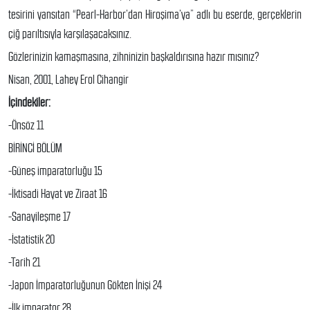
tesirini yansıtan “Pearl-Harbor’dan Hiroşima’ya” adlı bu eserde, gerçeklerin
çiğ parıltısıyla karşılaşacaksınız.
Gözlerinizin kamaşmasına, zihninizin başkaldırısına hazır mısınız?
Nisan, 2001, Lahey Erol Cihangir
İçindekiler:
-Önsöz 11
BİRİNCİ BÖLÜM
-Güneş imparatorluğu 15
-İktisadi Hayat ve Ziraat 16
-Sanayileşme 17
-İstatistik 20
-Tarih 21
-Japon İmparatorluğunun Gökten İnişi 24
-İlk imparator 28