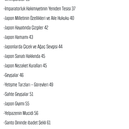
-İmparatorluk Hakimiyetinin Yeniden Tesisi 37
-Japon Milletinin Özellikleri ve Aile Hukuku 40
-Japon Hayatında Çizgiler 42
-Japon Hamamı 43
-Japonlarda Çiçek ve Ağaç Sevgisi 44
-Japon Sanatı Hakkında 45
-Japon Nezaket Kuralları 45
-Geyşalar 46
-Yetişme Tarzları – Görevleri 49
-Sahte Geyşalar 51
-Japon Giyimi 55
-Yelpazenin Mucidi 56
-Santo Dininde ibadet Şekli 61