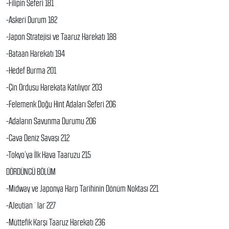
-Filipin Seferi 181
-Askeri Durum 182
-Japon Stratejisi ve Taaruz Harekatı 188
-Bataan Harekatı 194
-Hedef Burma 201
-Çin Ordusu Harekata Katılıyor 203
-Felemenk Doğu Hint Adaları Seferi 206
-Adaların Savunma Durumu 206
-Cava Deniz Savaşı 212
-Tokyo’ya İlk Hava Taaruzu 215
DÖRDÜNCÜ BÖLÜM
-Midway ve Japonya Harp Tarihinin Dönüm Noktası 221
-AJeutian`lar 227
-Müttefik Karşı Taaruz Harekatı 236