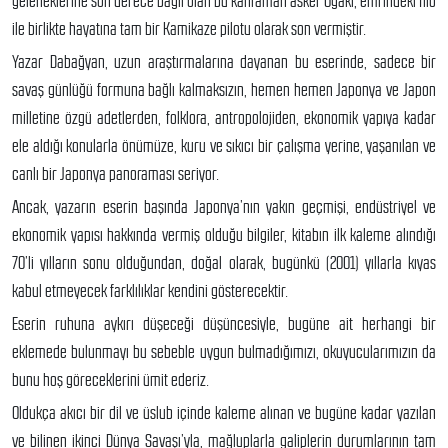
geleneklerine son derece bağlı olan bu kahraman asker Ugaki, emrindeki filo
ile birlikte hayatına tam bir Kamikaze pilotu olarak son vermiştir.
Yazar Dabağyan, uzun araştırmalarına dayanan bu eserinde, sadece bir
savaş günlüğü formuna bağlı kalmaksızın, hemen hemen Japonya ve Japon
milletine özgü adetlerden, folklora, antropolojiden, ekonomik yapıya kadar
ele aldığı konularla önümüze, kuru ve sıkıcı bir çalışma yerine, yaşanılan ve
canlı bir Japonya panoraması seriyor.
Ancak, yazarın eserin başında Japonya’nın yakın geçmişi, endüstriyel ve
ekonomik yapısı hakkında vermiş olduğu bilgiler, kitabın ilk kaleme alındığı
70’li yılların sonu olduğundan, doğal olarak, bugünkü (2001) yıllarla kıyas
kabul etmeyecek farklılıklar kendini gösterecektir.
Eserin ruhuna aykırı düşeceği düşüncesiyle, bugüne ait herhangi bir
eklemede bulunmayı bu sebeble uygun bulmadığımızı, okuyucularımızın da
bunu hoş göreceklerini ümit ederiz.
Oldukça akıcı bir dil ve üslub içinde kaleme alınan ve bugüne kadar yazılan
ve bilinen ikinci Dünya Savaşı’yla, mağluplarla galiplerin durumlarının tam