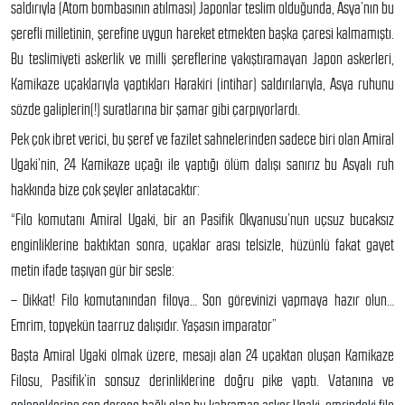
saldırıyla (Atom bombasının atılması) Japonlar teslim olduğunda, Asya’nın bu
şerefli milletinin, şerefine uygun hareket etmekten başka çaresi kalmamıştı.
Bu teslimiyeti askerlik ve milli şereflerine yakıştıramayan Japon askerleri,
Kamikaze uçaklarıyla yaptıkları Harakiri (intihar) saldırılarıyla, Asya ruhunu
sözde galiplerin(!) suratlarına bir şamar gibi çarpıyorlardı.
Pek çok ibret verici, bu şeref ve fazilet sahnelerinden sadece biri olan Amiral
Ugaki’nin, 24 Kamikaze uçağı ile yaptığı ölüm dalışı sanırız bu Asyalı ruh
hakkında bize çok şeyler anlatacaktır:
“Filo komutanı Amiral Ugaki, bir an Pasifik Okyanusu’nun uçsuz bucaksız
enginliklerine baktıktan sonra, uçaklar arası telsizle, hüzünlü fakat gayet
metin ifade taşıyan gür bir sesle:
– Dikkat! Filo komutanından filoya… Son görevinizi yapmaya hazır olun…
Emrim, topyekün taarruz dalışıdır. Yaşasın imparator”
Başta Amiral Ugaki olmak üzere, mesajı alan 24 uçaktan oluşan Kamikaze
Filosu, Pasifik’in sonsuz derinliklerine doğru pike yaptı. Vatanına ve