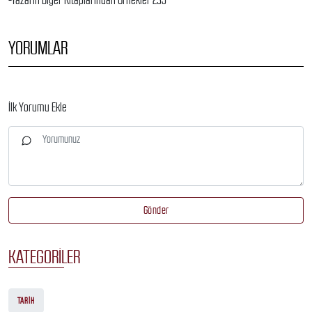
-Yazarın Diğer Kitaplarından Örnekler 235
YORUMLAR
İlk Yorumu Ekle
Gönder
KATEGORILER
TARIH