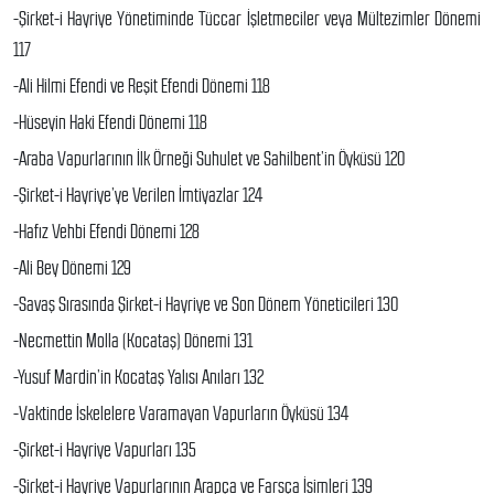
-Şirket-i Hayriye Yönetiminde Tüccar İşletmeciler veya Mültezimler Dönemi
117
-Ali Hilmi Efendi ve Reşit Efendi Dönemi 118
-Hüseyin Haki Efendi Dönemi 118
-Araba Vapurlarının İlk Örneği Suhulet ve Sahilbent’in Öyküsü 120
-Şirket-i Hayriye’ye Verilen İmtiyazlar 124
-Hafız Vehbi Efendi Dönemi 128
-Ali Bey Dönemi 129
-Savaş Sırasında Şirket-i Hayriye ve Son Dönem Yöneticileri 130
-Necmettin Molla (Kocataş) Dönemi 131
-Yusuf Mardin’in Kocataş Yalısı Anıları 132
-Vaktinde İskelelere Varamayan Vapurların Öyküsü 134
-Şirket-i Hayriye Vapurları 135
-Şirket-i Hayriye Vapurlarının Arapça ve Farsça İsimleri 139