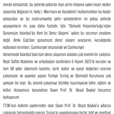
merak etmişimdir, bu şehirde yollarda olan yirmi milyona yakın insan neden
ulaşımda Boğaziçi’ni, Haliç’i, Marmara ve Karadeniz’i kullanmaktan bu kadar
yoksundur ve bu mahrumiyette şehri yönetenlerin mi yoksa şehirde
yaşayanların mı payı daha fazladır. İşte “Osmanlı İmparatorluğu’ndan
Günümüze İstanbul’da Kent İçi Deniz Ulaşımı” yalnız bu sorunun cevabını
değil, Antik Çağ’dan günümüze deniz ulaşım araçlarını, karşılığında
kullanılan terimleri, Cumhuriyet öncesinde ve Cumhuriyet
döneminde İstanbul’daki tüm deniz ulaşımını anlatan çok önemli bir çalışma.
Reşit Saffet Atabinen ve arkadaşları tarafından 6 Kasım 1923’te kurulan ve
tam 98 yıldır ülkemizin tanıtımı, tarih, kültür ve sanat değerleri üzerine
çalışmalar ve yayınlar yapan Türkiye Turing ve Otomobil Kurumuna çok
yakışan bir eser. Bu önemli çalışmayı titizlikle hazırlayarak bilim, eğitim ve
kültür dünyamıza kazandıran Sayın Prof. Dr. Reşat Baykal hocamızı
kutluyorum.
TTOK’nun kıdemli üyelerinden olan Sayın Prof. Dr. Reşat Baykal’a yıllarca
çalışarak tamamladığı eserini Turing’in yayınlamasını hiçbir telif ve menfaat