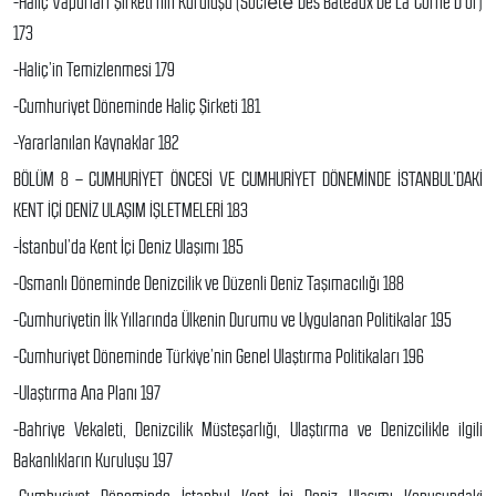
-Haliç Vapurları Şirketi’nin Kuruluşu (Société Des Bateaux De La Corne D’or)
173
-Haliç’in Temizlenmesi 179
-Cumhuriyet Döneminde Haliç Şirketi 181
-Yararlanılan Kaynaklar 182
BÖLÜM 8 – CUMHURİYET ÖNCESİ VE CUMHURİYET DÖNEMİNDE İSTANBUL’DAKİ
KENT İÇİ DENİZ ULAŞIM İŞLETMELERİ 183
-İstanbul’da Kent İçi Deniz Ulaşımı 185
-Osmanlı Döneminde Denizcilik ve Düzenli Deniz Taşımacılığı 188
-Cumhuriyetin İlk Yıllarında Ülkenin Durumu ve Uygulanan Politikalar 195
-Cumhuriyet Döneminde Türkiye’nin Genel Ulaştırma Politikaları 196
-Ulaştırma Ana Planı 197
-Bahriye Vekaleti, Denizcilik Müsteşarlığı, Ulaştırma ve Denizcilikle ilgili
Bakanlıkların Kuruluşu 197