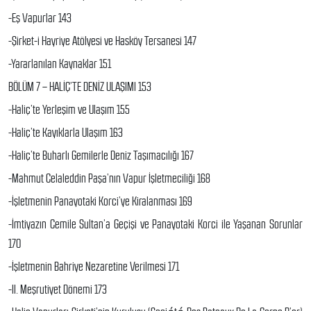
-Eş Vapurlar 143
-Şirket-i Hayriye Atölyesi ve Hasköy Tersanesi 147
-Yararlanılan Kaynaklar 151
BÖLÜM 7 – HALİÇ’TE DENİZ ULAŞIMI 153
-Haliç’te Yerleşim ve Ulaşım 155
-Haliç’te Kayıklarla Ulaşım 163
-Haliç’te Buharlı Gemilerle Deniz Taşımacılığı 167
-Mahmut Celaleddin Paşa’nın Vapur İşletmeciliği 168
-İşletmenin Panayotaki Korci’ye Kiralanması 169
-İmtiyazın Cemile Sultan’a Geçişi ve Panayotaki Korci ile Yaşanan Sorunlar
170
-İşletmenin Bahriye Nezaretine Verilmesi 171
-II. Meşrutiyet Dönemi 173