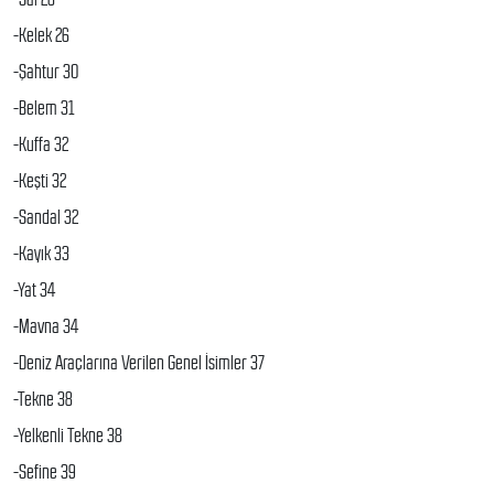
-Kelek 26
-Şahtur 30
-Belem 31
-Kuffa 32
-Keşti 32
-Sandal 32
-Kayık 33
-Yat 34
-Mavna 34
-Deniz Araçlarına Verilen Genel İsimler 37
-Tekne 38
-Yelkenli Tekne 38
-Sefine 39