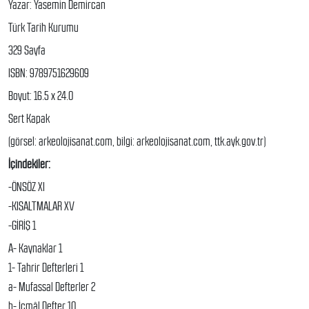
Yazar: Yasemin Demircan
Türk Tarih Kurumu
329 Sayfa
ISBN: 9789751629609
Boyut: 16.5 x 24.0
Sert Kapak
(görsel: arkeolojisanat.com, bilgi: arkeolojisanat.com, ttk.ayk.gov.tr)
İçindekiler:
-ÖNSÖZ XI
-KISALTMALAR XV
-GİRİŞ 1
A- Kaynaklar 1
1- Tahrir Defterleri 1
a- Mufassal Defterler 2
b- İcmâl Defter 10