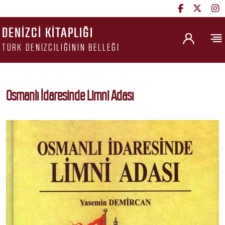
DENIZCI KITAPLIĞI
TÜRK DENIZCILIĞININ BELLEĞI
Osmanlı İdaresinde Limni Adası