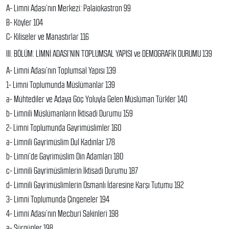
A- Limni Adası’nın Merkezi: Palaiokastron 99
B- Köyler 104
C- Kiliseler ve Manastırlar 116
III. BÖLÜM: LİMNİ ADASI’NIN TOPLUMSAL YAPISI ve DEMOGRAFİK DURUMU 139
A- Limni Adası’nın Toplumsal Yapısı 139
1- Limni Toplumunda Müslümanlar 139
a- Mühtediler ve Adaya Göç Yoluyla Gelen Müslüman Türkler 140
b- Limnili Müslümanların İktisadi Durumu 159
2- Limni Toplumunda Gayrimüslimler 160
a- Limnili Gayrimüslim Dul Kadınlar 178
b- Limni’de Gayrimüslim Din Adamları 180
c- Limnili Gayrimüslimlerin İktisadi Durumu 187
d- Limnili Gayrimüslimlerin Osmanlı İdaresine Karşı Tutumu 192
3- Limni Toplumunda Çingeneler 194
4- Limni Adası’nın Mecburi Sakinleri 198
a- Sürgünler 198