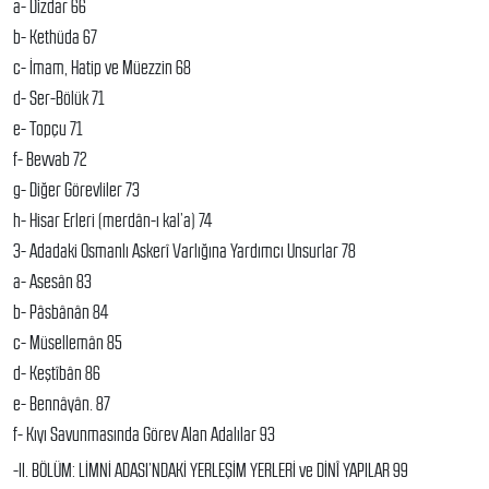
a- Dizdar 66
b- Kethüda 67
c- İmam, Hatip ve Müezzin 68
d- Ser-Bölük 71
e- Topçu 71
f- Bevvab 72
g- Diğer Görevliler 73
h- Hisar Erleri (merdân-ı kal’a) 74
3- Adadaki Osmanlı Askerî Varlığına Yardımcı Unsurlar 78
a- Asesân 83
b- Pâsbânân 84
c- Müsellemân 85
d- Keştîbân 86
e- Bennâyân. 87
f- Kıyı Savunmasında Görev Alan Adalılar 93
-II. BÖLÜM: LİMNİ ADASI’NDAKİ YERLEŞİM YERLERİ ve DİNÎ YAPILAR 99