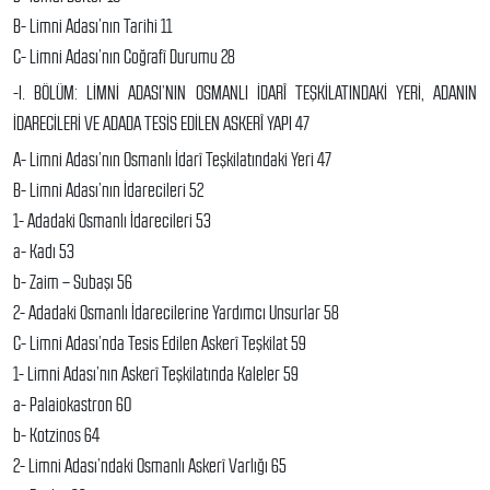
B- Limni Adası’nın Tarihi 11
C- Limni Adası’nın Coğrafî Durumu 28
-I. BÖLÜM: LİMNİ ADASI’NIN OSMANLI İDARÎ TEŞKİLATINDAKİ YERİ, ADANIN
İDARECİLERİ VE ADADA TESİS EDİLEN ASKERÎ YAPI 47
A- Limni Adası’nın Osmanlı İdarî Teşkilatındaki Yeri 47
B- Limni Adası’nın İdarecileri 52
1- Adadaki Osmanlı İdarecileri 53
a- Kadı 53
b- Zaim – Subaşı 56
2- Adadaki Osmanlı İdarecilerine Yardımcı Unsurlar 58
C- Limni Adası’nda Tesis Edilen Askerî Teşkilat 59
1- Limni Adası’nın Askerî Teşkilatında Kaleler 59
a- Palaiokastron 60
b- Kotzinos 64
2- Limni Adası’ndaki Osmanlı Askerî Varlığı 65