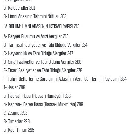
b- Kalebendler 201
B- Limni Adasının Tahmini Nüfusu 203
IV. BÖLÜM: LİMNİ ADASI’NIN İKTİSADÎ YAPISI 215
A- Raiyyet Rüsumu ve Arızî Vergiler 215
B- Tarımsal Faaliyetler ve Tâbi Olduğu Vergiler 224
C- Hayvancılık ve Tâbi Olduğu Vergiler 247
D- Sınaî Faaliyetler ve Tâbi Olduğu Vergiler 266
E- Ticarî Faaliyetler ve Tâbi Olduğu Vergiler 276
F- Tahrir Defterlerine Göre Limni Adası’nın Vergi Gelirlerinin Paylaşımı 284
1- Haslar 286
a- Padişah Hassı (Hassa-i Hümâyûn) 286
b- Kaptan-ı Derya Hassı (Hassa-i Mir-mirân) 289
2- Zeamet 292
3- Timarlar 293
a- Kadı Timarı 295