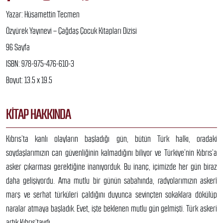
Yazar: Hüsamettin Tecmen
Özyürek Yayınevi – Çağdaş Çocuk Kitapları Dizisi
96 Sayfa
ISBN: 978-975-476-610-3
Boyut: 13.5 x 19.5
KITAP HAKKINDA
Kıbrıs’ta kanlı olayların başladığı gün, bütün Türk halkı, oradaki
soydaşlarımızın can güvenliğinin kalmadığını biliyor ve Türkiye’nin Kıbrıs’a
asker çıkarması gerektiğine inanıyorduk. Bu inanç, içimizde her gün biraz
daha gelişiyordu. Ama mutlu bir günün sabahında, radyolarımızın askerî
marş ve serhat türküleri çaldığını duyunca sevinçten sokaklara dökülüp
naralar atmaya başladık. Evet, işte beklenen mutlu gün gelmişti. Türk askeri
artık Kıbrıs’taydı.