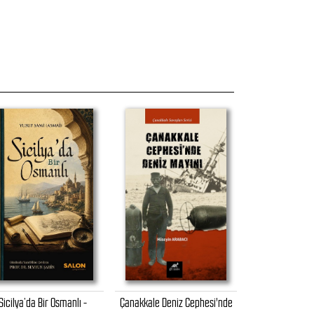
Sicilya’da Bir Osmanlı -
Çanakkale Deniz Cephesi'nde
Bodrum - Sünge