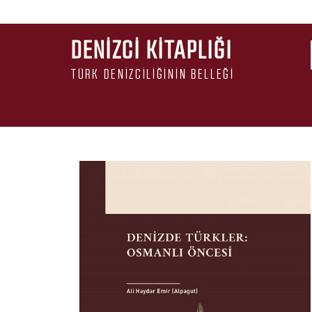
DENIZCI KITAPLIĞI
TÜRK DENIZCILIĞININ BELLEĞI