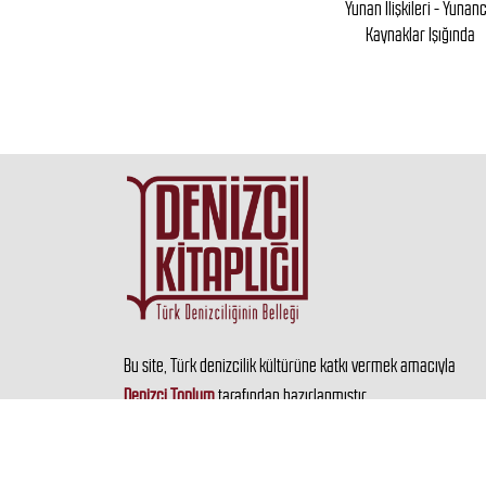
in Akdenizdeki
Yunan İlişkileri - Yunan
rı Ve Faaliyetleri
Kaynaklar Işığında
Bu site, Türk denizcilik kültürüne katkı vermek amacıyla
Denizci Toplum
tarafından hazırlanmıştır.