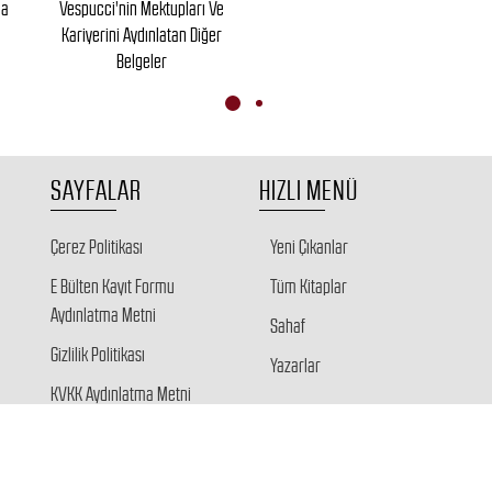
ca
Vespucci'nin Mektupları Ve
Kariyerini Aydınlatan Diğer
Belgeler
SAYFALAR
HIZLI MENÜ
Çerez Politikası
Yeni Çıkanlar
E Bülten Kayıt Formu
Tüm Kitaplar
Aydınlatma Metni
Sahaf
Gizlilik Politikası
Yazarlar
KVKK Aydınlatma Metni
Veri Sahibi Başvuru Formu
Giriş