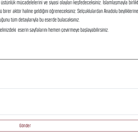
 üstünlük mücadelelerini ve siyasi olayları keşfedeceksiniz. İslamlaşmayla birlikt
lü birer aktör haline geldiğini öğreneceksiniz. Selçuklulardan Anadolu beyliklerine
duğunu tüm detaylarıyla bu eserde bulacaksınız.
n elinizdeki eserin sayfalarını hemen çevirmeye başlayabilirsiniz.
Gönder