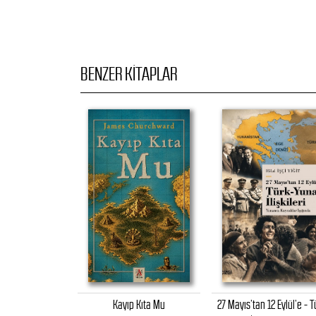
BENZER KITAPLAR
yreddin Paşa Ve
Kayıp Kıta Mu
27 Mayıs’tan 12 Eylül’e - T