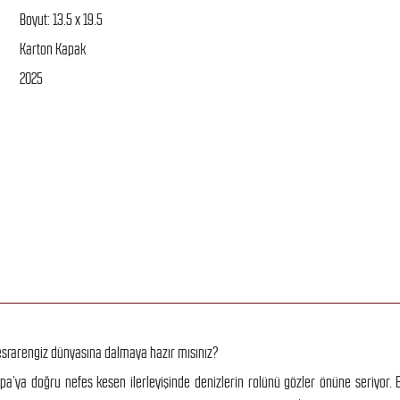
Boyut: 13.5 x 19.5
Karton Kapak
2025
 esrarengiz dünyasına dalmaya hazır mısınız?
pa’ya doğru nefes kesen ilerleyişinde denizlerin rolünü gözler önüne seriyor. 