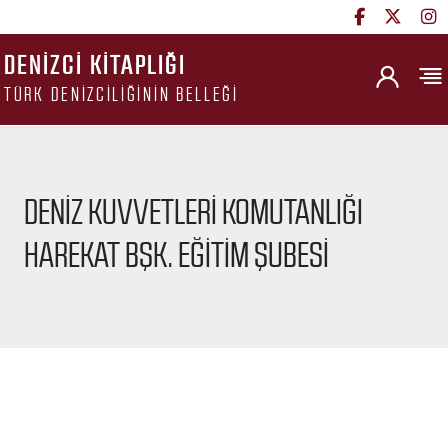
DENIZCI KITAPLIĞI
TÜRK DENIZCILIĞININ BELLEĞI
DENIZ KUVVETLERI KOMUTANLIĞI
HAREKAT BŞK. EĞITIM ŞUBESI