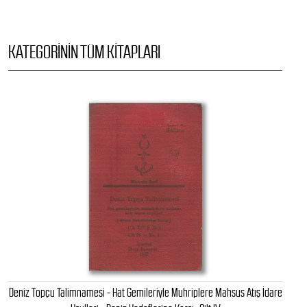
KATEGORININ TÜM KITAPLARI
Deniz Topçu Talimnamesi - Hat Gemileriyle Muhriplere Mahsus Atış İdare