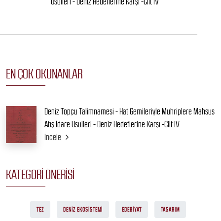
Usulleri - Deniz Hedeflerine Karşı -Cilt IV
EN ÇOK OKUNANLAR
Deniz Topçu Talimnamesi - Hat Gemileriyle Muhriplere Mahsus
Atış İdare Usulleri - Deniz Hedeflerine Karşı -Cilt IV
İncele
KATEGORI ÖNERISI
TEZ
DENIZ EKOSISTEMI
EDEBIYAT
TASARIM