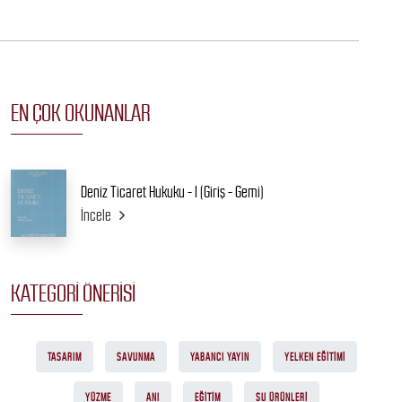
EN ÇOK OKUNANLAR
Deniz Ticaret Hukuku - I (Giriş - Gemi)
İncele
KATEGORI ÖNERISI
TASARIM
SAVUNMA
YABANCI YAYIN
YELKEN EĞITIMI
YÜZME
ANI
EĞITIM
SU ÜRÜNLERI