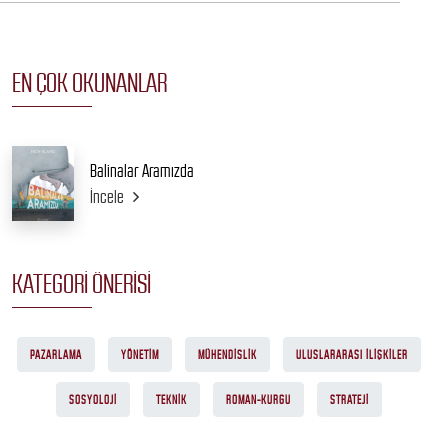
EN ÇOK OKUNANLAR
Balinalar Aramızda
İncele
KATEGORI ÖNERISI
PAZARLAMA
YÖNETIM
MÜHENDISLIK
ULUSLARARASI ILIŞKILER
SOSYOLOJI
TEKNIK
ROMAN-KURGU
STRATEJI