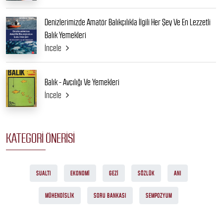
Denizlerimizde Amatör Balıkçılıkla İlgili Her Şey Ve En Lezzetli
Balık Yemekleri
İncele
Balık - Avcılığı Ve Yemekleri
İncele
KATEGORI ÖNERISI
SUALTI
EKONOMI
GEZI
SÖZLÜK
ANI
MÜHENDISLIK
SORU BANKASI
SEMPOZYUM