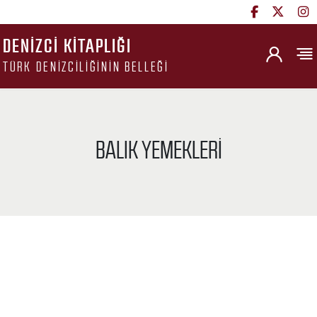
DENIZCI KITAPLIĞI
TÜRK DENIZCILIĞININ BELLEĞI
BALIK YEMEKLERI