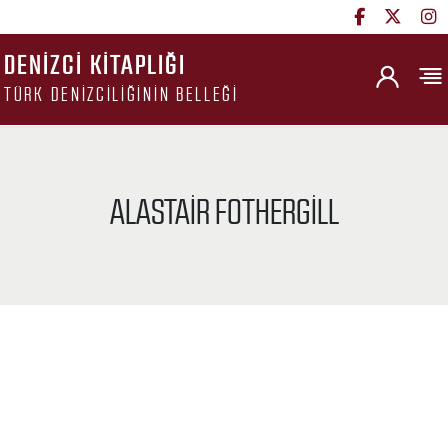
DENIZCI KITAPLIĞI
TÜRK DENIZCILIĞININ BELLEĞI
ALASTAIR FOTHERGILL