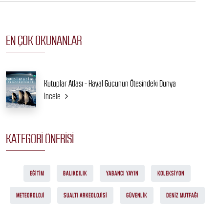
EN ÇOK OKUNANLAR
Kutuplar Atlası - Hayal Gücünün Ötesindeki Dünya
İncele
KATEGORI ÖNERISI
EĞITIM
BALIKÇILIK
YABANCI YAYIN
KOLEKSIYON
METEOROLOJI
SUALTI ARKEOLOJISI
GÜVENLIK
DENIZ MUTFAĞI