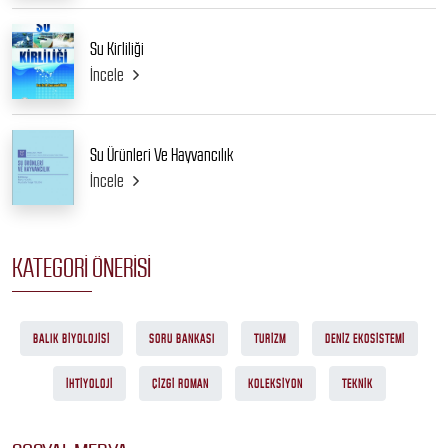
Su Kirliliği
İncele
Su Ürünleri Ve Hayvancılık
İncele
KATEGORI ÖNERISI
BALIK BIYOLOJISI
SORU BANKASI
TURIZM
DENIZ EKOSISTEMI
İHTIYOLOJI
ÇIZGI ROMAN
KOLEKSIYON
TEKNIK