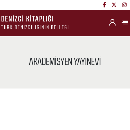
DENIZCI KITAPLIĞI
TÜRK DENIZCILIĞININ BELLEĞI
AKADEMISYEN YAYINEVI