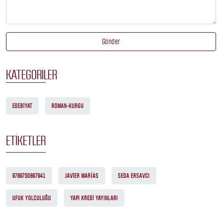
Gönder
KATEGORILER
EDEBIYAT
ROMAN-KURGU
ETIKETLER
9789750867941
JAVIER MARÍAS
SEDA ERSAVCI
UFUK YOLCULUĞU
YAPI KREDI YAYINLARI