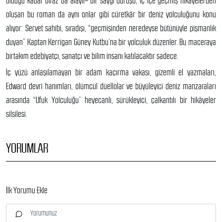
olduğu kadar biraz da alaylı– bir saygı duruşu; iç içe geçmiş hikâyelerden
oluşan bu roman da aynı onlar gibi cüretkâr bir deniz yolculuğunu konu
alıyor: Servet sahibi, sıradışı, “geçmişinden neredeyse bütünüyle pişmanlık
duyan” Kaptan Kerrigan Güney Kutbu’na bir yolculuk düzenler. Bu maceraya
birtakım edebiyatçı, sanatçı ve bilim insanı katılacaktır sadece.
İç yüzü anlaşılamayan bir adam kaçırma vakası, gizemli el yazmaları,
Edward devri hanımları, ölümcül düellolar ve büyüleyici deniz manzaraları
arasında “Ufuk Yolculuğu” heyecanlı, sürükleyici, çalkantılı bir hikâyeler
silsilesi.
YORUMLAR
İlk Yorumu Ekle