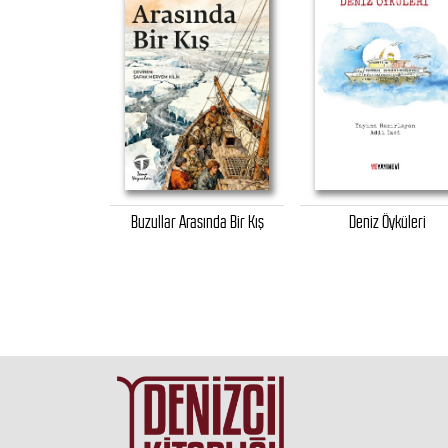
in Hücumu
Buzullar Arasında Bir Kış
Deniz Öyküleri