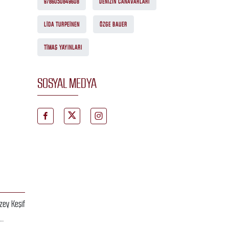
9786050849608
DENIZIN CANAVARLARI
LIDA TURPEINEN
ÖZGE BAUER
TIMAŞ YAYINLARI
SOSYAL MEDYA
zey Keşif
i…