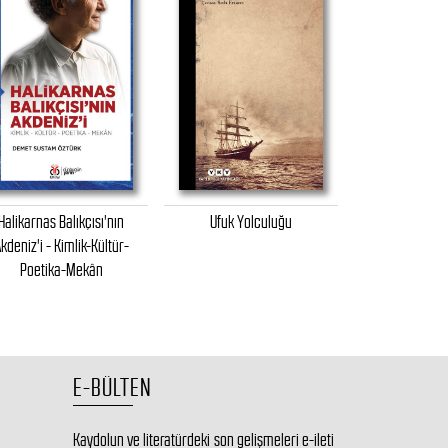
Halikarnas Balıkçısı'nın
Ufuk Yolculuğu
Teknede Üç A
kdeniz'i - Kimlik-Kültür-
Köpe
Poetika-Mekân
E-BÜLTEN
Kaydolun ve literatürdeki son gelişmeleri e-ileti