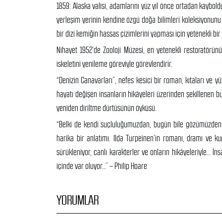
1859: Alaska valisi, adamlarını yüz yıl önce ortadan kaybo
yerleşim yerinin kendine özgü doğa bilimleri koleksiyonunu y
bir dizi kemiğin hassas çizimlerini yapması için yetenekli bir
Nihayet 1952’de Zooloji Müzesi, en yetenekli restoratörün
iskeletini yenileme göreviyle görevlendirir.
“Denizin Canavarları”, nefes kesici bir roman, kıtaları ve 
hayatı değişen insanların hikâyeleri üzerinden şekillenen bu 
yeniden diriltme dürtüsünün öyküsü.
“Belki de kendi suçluluğumuzdan, bugün bile gözümüzden ka
harika bir anlatımı. IIda Turpeinen’in romanı, dramı ve
sürükleniyor, canlı karakterler ve onların hikâyeleriyle… İns
içinde var oluyor…” – Philip Hoare
YORUMLAR