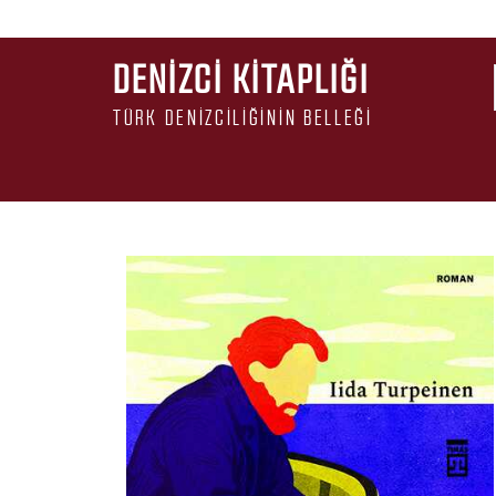
DENIZCI KITAPLIĞI
TÜRK DENIZCILIĞININ BELLEĞI