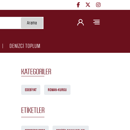
Arama
DENİZCİ TOPLUM
KATEGORILER
EDEBIYAT
ROMAN-KURGU
ETIKETLER