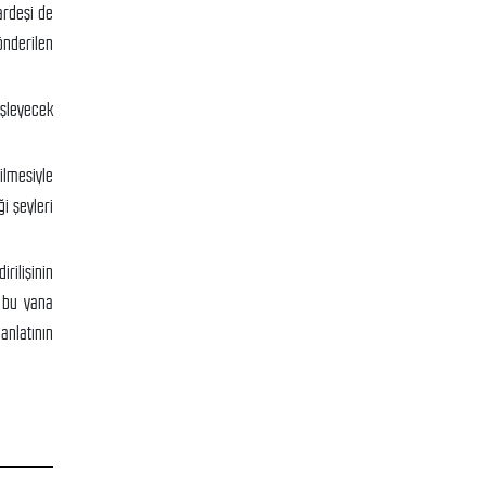
ardeşi de
önderilen
eşleyecek
ilmesiyle
ği şeyleri
rilişinin
r bu yana
 anlatının