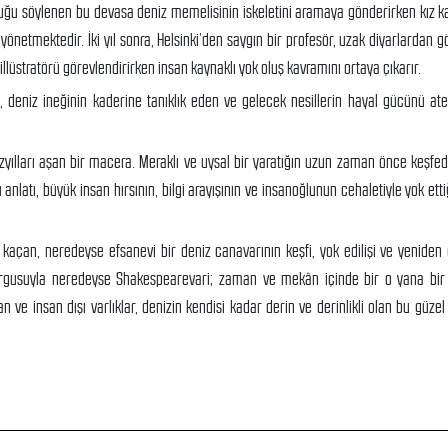
lduğu söylenen bu devasa deniz memelisinin iskeletini aramaya gönderirken kız k
önetmektedir. İki yıl sonra, Helsinki’den saygın bir profesör, uzak diyarlardan g
 illüstratörü görevlendirirken insan kaynaklı yok oluş kavramını ortaya çıkarır.
ü, deniz ineğinin kaderine tanıklık eden ve gelecek nesillerin hayal gücünü at
yüzyılları aşan bir macera. Meraklı ve uysal bir yaratığın uzun zaman önce keşfed
anlatı, büyük insan hırsının, bilgi arayışının ve insanoğlunun cehaletiyle yok etti
çan, neredeyse efsanevi bir deniz canavarının keşfi, yok edilişi ve yeniden di
 kurgusuyla neredeyse Shakespearevari; zaman ve mekân içinde bir o yana bi
an ve insan dışı varlıklar, denizin kendisi kadar derin ve derinlikli olan bu güzel