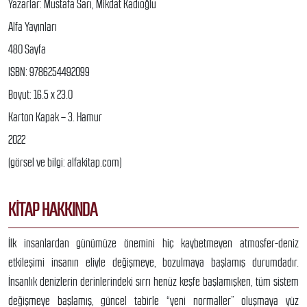
Yazarlar: Mustafa Sarı, Mikdat Kadıoğlu
Alfa Yayınları
480 Sayfa
ISBN: 9786254492099
Boyut: 16.5 x 23.0
Karton Kapak – 3. Hamur
2022
(görsel ve bilgi: alfakitap.com)
KITAP HAKKINDA
İlk insanlardan günümüze önemini hiç kaybetmeyen atmosfer-deniz
etkileşimi insanın eliyle değişmeye, bozulmaya başlamış durumdadır.
İnsanlık denizlerin derinlerindeki sırrı henüz keşfe başlamışken, tüm sistem
değişmeye başlamış, güncel tabirle “yeni normaller” oluşmaya yüz