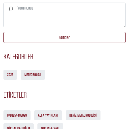
Gönder
KATEGORILER
2022
METEOROLOJI
ETIKETLER
9786254492099
ALFA YAYINLARI
DENIZ METEOROLOJISI
MIKDAT KADIOĞLU
MUSTAFA SARI