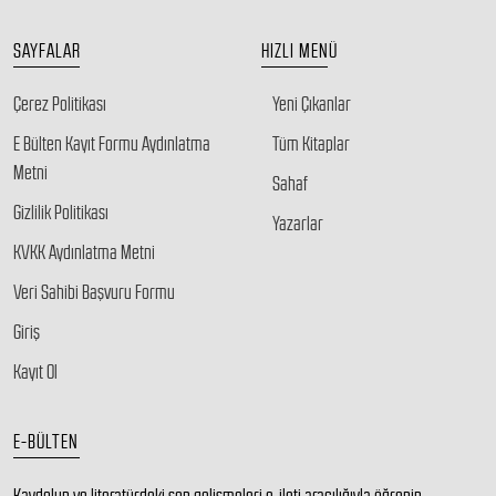
SAYFALAR
HIZLI MENÜ
Çerez Politikası
Yeni Çıkanlar
E Bülten Kayıt Formu Aydınlatma
Tüm Kitaplar
Metni
Sahaf
Gizlilik Politikası
Yazarlar
KVKK Aydınlatma Metni
Veri Sahibi Başvuru Formu
Giriş
Kayıt Ol
E-BÜLTEN
Kaydolun ve literatürdeki son gelişmeleri e-ileti aracılığıyla öğrenin