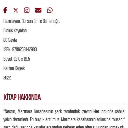
Hazırlayan: Dursun Emre Osmanoğlu
Cinius Yayınları
86 Sayfa
ISBN: 9786258142983
Boyut: 13.0 x 19.5
Karton Kapak
2022
KITAP HAKKINDA
“Nesrin, Marmara kasabasının şark tarafındaki zeytinlikler önünde sâhile
yakın demirledi. En büyük ârzûmuz, Marmara kasabasının arkasına müsâdif
sarp dağ üzerinde kayalar arasından nebeân eden altın suyundan içmek idi.