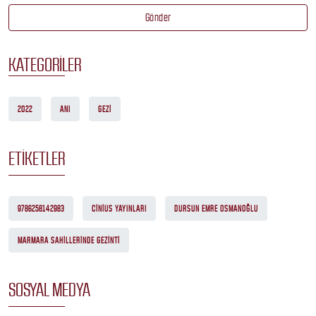
Gönder
KATEGORILER
2022
ANI
GEZI
ETIKETLER
9786258142983
CINIUS YAYINLARI
DURSUN EMRE OSMANOĞLU
MARMARA SAHILLERINDE GEZINTI
SOSYAL MEDYA