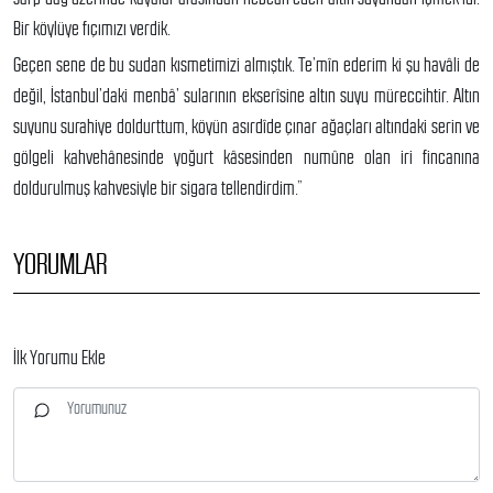
Bir köylüye fıçımızı verdik.
Geçen sene de bu sudan kısmetimizi almıştık. Te’mîn ederim ki şu havâli de
değil, İstanbul’daki menbâ’ sularının ekserîsine altın suyu müreccihtir. Altın
suyunu surahiye doldurttum, köyün asırdîde çınar ağaçları altındaki serin ve
gölgeli kahvehânesinde yoğurt kâsesinden numûne olan iri fincanına
doldurulmuş kahvesiyle bir sigara tellendirdim.”
YORUMLAR
İlk Yorumu Ekle