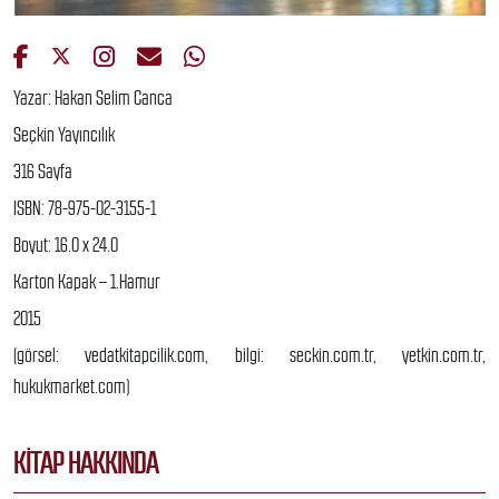
Yazar: Hakan Selim Canca
Seçkin Yayıncılık
316 Sayfa
ISBN: 78-975-02-3155-1
Boyut: 16.0 x 24.0
Karton Kapak – 1.Hamur
2015
(görsel: vedatkitapcilik.com, bilgi: seckin.com.tr, yetkin.com.tr,
hukukmarket.com)
KITAP HAKKINDA