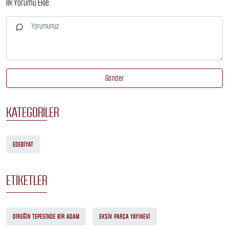
İlk Yorumu Ekle
Gönder
KATEGORILER
EDEBIYAT
ETIKETLER
DIREĞIN TEPESINDE BIR ADAM
EKSIK PARÇA YAYINEVI