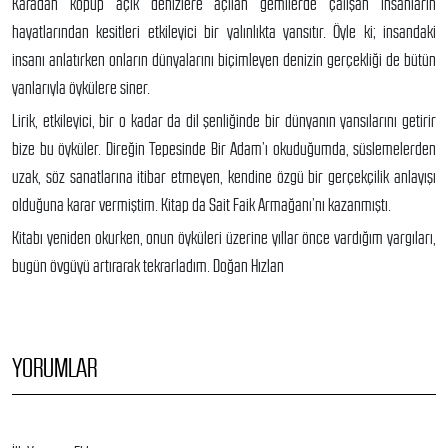
Karadan kopup açık denizlere açılan gemilerde çalışan insanların
hayatlarından kesitleri etkileyici bir yalınlıkta yansıtır. Öyle ki; insandaki
insanı anlatırken onların dünyalarını biçimleyen denizin gerçekliği de bütün
yanlarıyla öykülere siner.
Lirik, etkileyici, bir o kadar da dil şenliğinde bir dünyanın yansılarını getirir
bize bu öyküler. Direğin Tepesinde Bir Adam’ı okuduğumda, süslemelerden
uzak, söz sanatlarına itibar etmeyen, kendine özgü bir gerçekçilik anlayışı
olduğuna karar vermiştim. Kitap da Sait Faik Armağanı’nı kazanmıştı.
Kitabı yeniden okurken, onun öyküleri üzerine yıllar önce vardığım yargıları,
bugün övgüyü artırarak tekrarladım. Doğan Hızlan
YORUMLAR