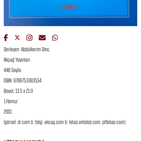
Derleyen: Abdülkerim Dinç
Akçağ Yayınları
448 Sayfa
ISBN: 9789753383554
Boyut: 13.5 x 21.0
1.Hamur
2001
(görsel: dr.com.tr, bilgi: akcag.com.tr, kitap.antoloji.com, pttkitap.com)