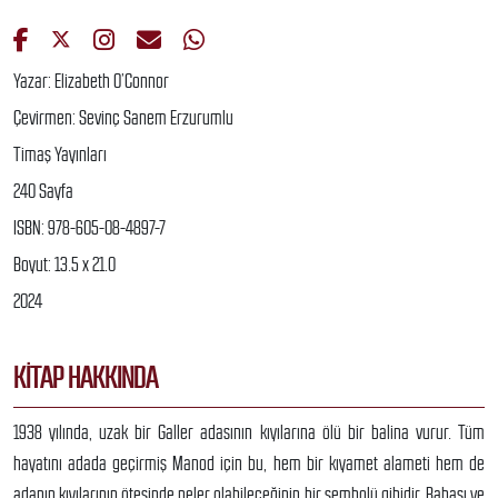
Yazar: Elizabeth O’Connor
Çevirmen: Sevinç Sanem Erzurumlu
Timaş Yayınları
240 Sayfa
ISBN: 978-605-08-4897-7
Boyut: 13.5 x 21.0
2024
KITAP HAKKINDA
1938 yılında, uzak bir Galler adasının kıyılarına ölü bir balina vurur. Tüm
hayatını adada geçirmiş Manod için bu, hem bir kıyamet alameti hem de
adanın kıyılarının ötesinde neler olabileceğinin bir sembolü gibidir. Babası ve