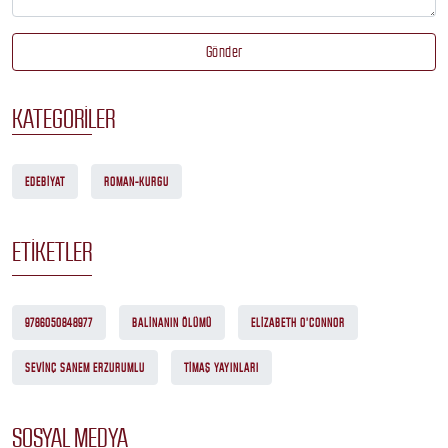
Gönder
KATEGORILER
EDEBIYAT
ROMAN-KURGU
ETIKETLER
9786050848977
BALINANIN ÖLÜMÜ
ELIZABETH O'CONNOR
SEVINÇ SANEM ERZURUMLU
TIMAŞ YAYINLARI
SOSYAL MEDYA