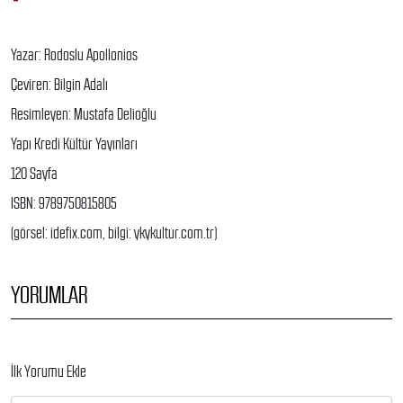
Yazar: Rodoslu Apollonios
Çeviren: Bilgin Adalı
Resimleyen: Mustafa Delioğlu
Yapı Kredi Kültür Yayınları
120 Sayfa
ISBN: 9789750815805
(görsel: idefix.com, bilgi: ykykultur.com.tr)
YORUMLAR
İlk Yorumu Ekle