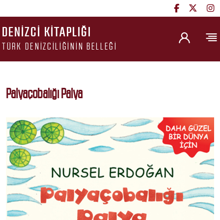
DENIZCI KITAPLIĞI
TÜRK DENIZCILIĞININ BELLEĞI
Palyaçobalığı Palya