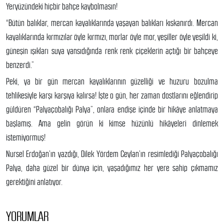
Yeryüzündeki hiçbir bahçe kaybolmasın!
“Bütün balıklar, mercan kayalıklarında yaşayan balıkları kıskanırdı. Mercan
kayalıklarında kırmızılar öyle kırmızı, morlar öyle mor, yeşiller öyle yeşildi ki,
güneşin ışıkları suya yansıdığında renk renk çiçeklerin açtığı bir bahçeye
benzerdi.”
Peki, ya bir gün mercan kayalıklarının güzelliği ve huzuru bozulma
tehlikesiyle karşı karşıya kalırsa! İşte o gün, her zaman dostlarını eğlendirip
güldüren “Palyaçobalığı Palya”, onlara endişe içinde bir hikâye anlatmaya
başlamış. Ama gelin görün ki kimse hüzünlü hikâyeleri dinlemek
istemiyormuş!
Nursel Erdoğan’ın yazdığı, Dilek Yördem Ceylan’ın resimlediği Palyaçobalığı
Palya, daha güzel bir dünya için, yaşadığımız her yere sahip çıkmamız
gerektiğini anlatıyor.
YORUMLAR