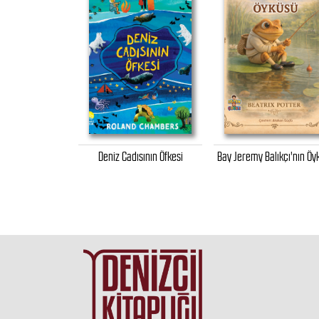
rı - Ege'nin İki
Deniz Cadısının Öfkesi
Bay Jeremy Balıkçı'nın Öy
asında