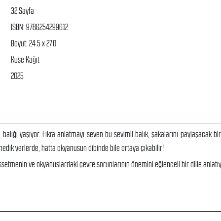
32 Sayfa
ISBN: 9786254299612
Boyut: 24.5 x 27.0
Kuşe Kağıt
2025
a balığı yaşıyor. Fıkra anlatmayı seven bu sevimli balık, şakalarını paylaşacak bi
medik yerlerde, hatta okyanusun dibinde bile ortaya çıkabilir!
issetmenin ve okyanuslardaki çevre sorunlarının önemini eğlenceli bir dille anlatıy