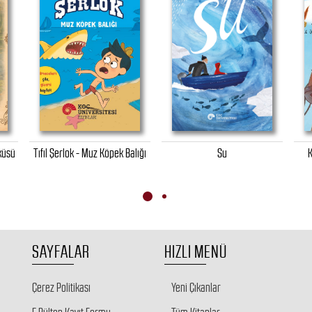
küsü
Tıfıl Şerlok - Muz Köpek Balığı
Su
K
SAYFALAR
HIZLI MENÜ
Çerez Politikası
Yeni Çıkanlar