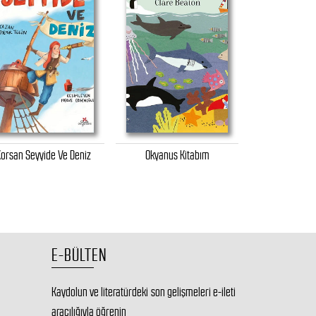
orsan Seyyide Ve Deniz
Okyanus Kitabım
Antarktika Mace
Kıtayı Ke
E-BÜLTEN
Kaydolun ve literatürdeki son gelişmeleri e-ileti
aracılığıyla öğrenin