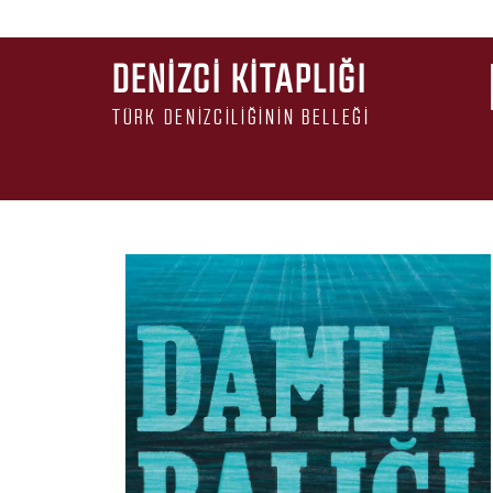
DENIZCI KITAPLIĞI
TÜRK DENIZCILIĞININ BELLEĞI