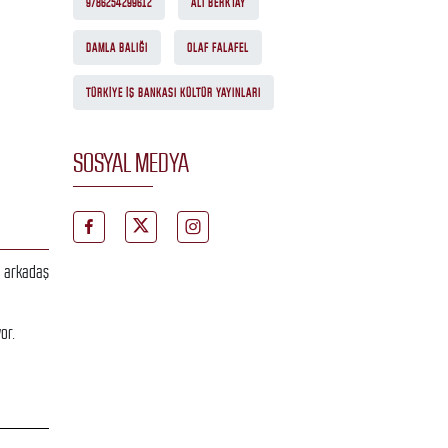
9786254299612
ALI BERKTAY
DAMLA BALIĞI
OLAF FALAFEL
TÜRKIYE İŞ BANKASI KÜLTÜR YAYINLARI
SOSYAL MEDYA
r arkadaş
or.