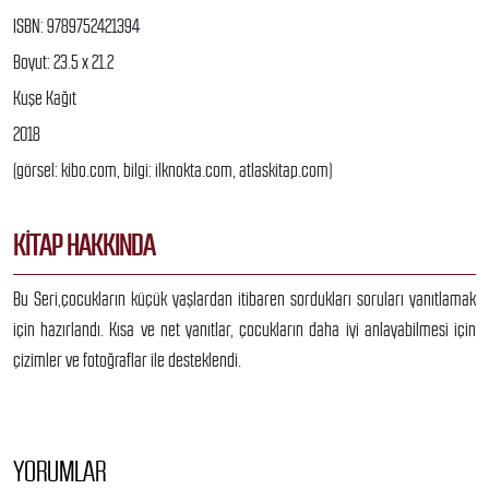
ISBN: 9789752421394
Boyut: 23.5 x 21.2
Kuşe Kağıt
2018
(görsel: kibo.com, bilgi: ilknokta.com, atlaskitap.com)
KITAP HAKKINDA
Bu Seri,çocukların küçük yaşlardan itibaren sordukları soruları yanıtlamak
için hazırlandı. Kısa ve net yanıtlar, çocukların daha iyi anlayabilmesi için
çizimler ve fotoğraflar ile desteklendi.
YORUMLAR