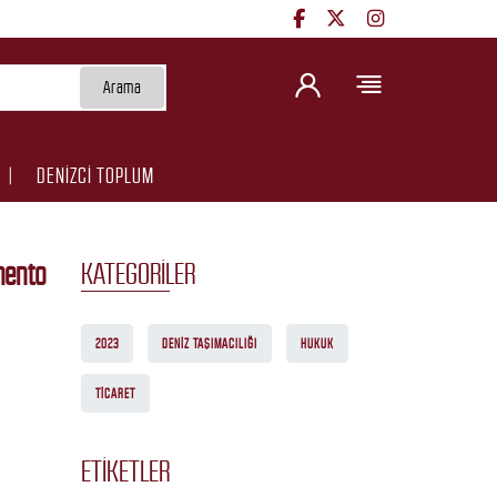
Arama
DENİZCİ TOPLUM
mento
KATEGORILER
2023
DENIZ TAŞIMACILIĞI
HUKUK
TICARET
ETIKETLER