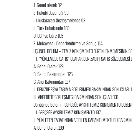
1. Genel olarak 82
2. Hukuki Dayanağı 93
i. Uluslararası Sözleşmelerde 93
ii. Türk Hukukunda 103
D. UCP’ye Göre 105
E. Mukayeseli Değerlendirme ve Sonuç 114
ÜÇÜNCÜ BÖLÜM – TEMİZ KONİŞMENTO DÜZENLENMEMESİNİN S
I. “YÜKLEMEDE SATIŞ” OLARAK DENİZAŞIRI SATIŞ SÖZLEŞMESİ
A. Genel Olarak 123
B. Satıcı Bakımından 125
C. Alıcı Bakımından 127
II. DENİZDE EŞYA TAŞIMA SÖZLEŞMESİ BAKIMINDAN SONUÇLARI 
III. AKREDİTİF SÖZLEŞMESİ BAKIMINDAN SONUÇLARI 131
Dördüncü Bölüm – GERÇEĞE AYKIRI TEMİZ KONİŞMENTO DÜZE
I. GERÇEĞE AYKIRI TEMİZ KONİŞMENTO 137
II. YÜKLETEN TARAFINDAN VERİLEN GARANTİ MEKTUBU BAKIMI
A. Genel Olarak 139