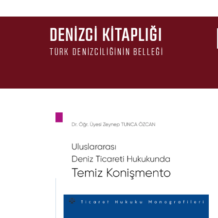
DENIZCI KITAPLIĞI
TÜRK DENIZCILIĞININ BELLEĞI