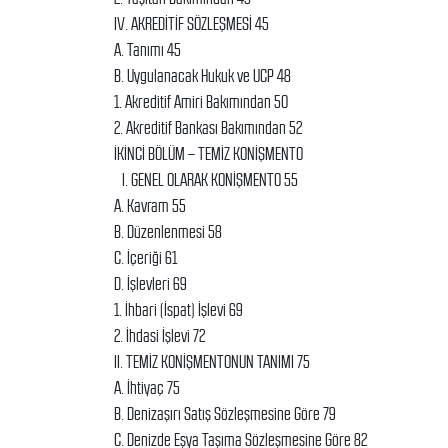
IV. AKREDİTİF SÖZLEŞMESİ 45
A. Tanımı 45
B. Uygulanacak Hukuk ve UCP 48
1. Akreditif Amiri Bakımından 50
2. Akreditif Bankası Bakımından 52
İKİNCİ BÖLÜM – TEMİZ KONİŞMENTO
I. GENEL OLARAK KONİŞMENTO 55
A. Kavram 55
B. Düzenlenmesi 58
C. İçeriği 61
D. İşlevleri 69
1. İhbari (İspat) İşlevi 69
2. İhdasi İşlevi 72
II. TEMİZ KONİŞMENTONUN TANIMI 75
A. İhtiyaç 75
B. Denizaşırı Satış Sözleşmesine Göre 79
C. Denizde Eşya Taşıma Sözleşmesine Göre 82