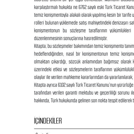
karşılaştırmalı hukukta ne 6762 sayılı eski Türk Ticaret Ka
temiz konişmentoyla alakalı olarak yapılmış kesin bir tarife 
rolleri bulunan yüklemede satış mahiyetindeki denizaşırı s
konişmentonun bu sözleşme taraflarının yükümlükleri 
düzenlenmesinin sonuçlarına hasredilmiştir.
Kitapta; bu sözleşmeler bakımından temiz konişmento tanım
hedeflendiğinden, nasıl bir konişmentonun temiz konişmen
olmaktan çıkardığı, sözcük anlamından bağımsız olarak ko
üzerindeki etkisi ve sözleşmelerin taraflarının yükümlülük
olaylar ile verilen mahkeme kararlarından da yararlanılarak,
Kitapta ayrıca 6102 sayılı Türk Ticaret Kanunu’nun yürürlüğe 
tarafından verilen garanti mektubu ve geçerliliği sorunu
hakkında, Türk hukukunda gelinen son nokta tespit edilerek t
İÇINDEKILER