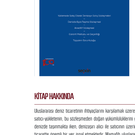
KITAP HAKKINDA
Uluslararası deniz ticaretinin ihtiyaçlarını karşılamak üze
satıcı-yükletenin, bu sözleşmeden doğan yükümlülüklerini ge
denizde taşınmakta iken, denizaşırı alıcı ile satıcının üz
ticarette önemli bir yer işgal etmektedir. Mamafih uluslar