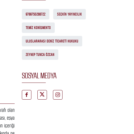
9789750288722
SEÇKIN YAYINCILIK
TEMIZ KONIŞMENTO
ULUSLARARASI DENIZ TICARETI HUKUKU
ZEYNEP TUNCA ÖZCAN
SOSYAL MEDYA
rafı olan
ası, eşya
n içeriği
kkında ne