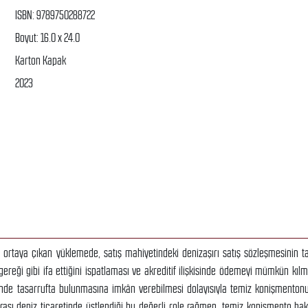
ISBN: 9789750288722
Boyut: 16.0 x 24.0
Karton Kapak
2023
re ortaya çıkan yüklemede, satış mahiyetindeki denizaşırı satış sözleşmesinin ta
reği gibi ifa ettiğini ispatlaması ve akreditif ilişkisinde ödemeyi mümkün kılm
erinde tasarrufta bulunmasına imkân verebilmesi dolayısıyla temiz konişmentonu
arası deniz ticaretinde üstlendiği bu değerli role rağmen, temiz konişmento ha