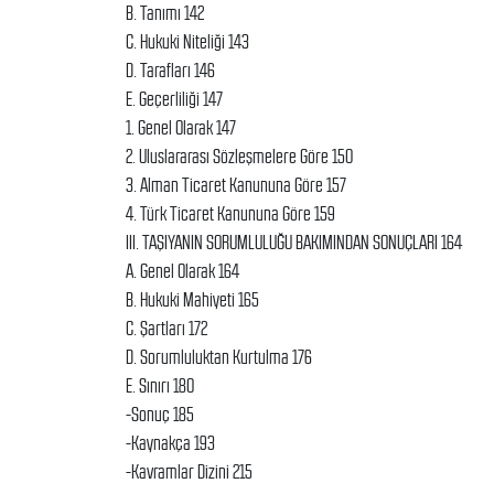
B. Tanımı 142
C. Hukuki Niteliği 143
D. Tarafları 146
E. Geçerliliği 147
1. Genel Olarak 147
2. Uluslararası Sözleşmelere Göre 150
3. Alman Ticaret Kanununa Göre 157
4. Türk Ticaret Kanununa Göre 159
III. TAŞIYANIN SORUMLULUĞU BAKIMINDAN SONUÇLARI 164
A. Genel Olarak 164
B. Hukuki Mahiyeti 165
C. Şartları 172
D. Sorumluluktan Kurtulma 176
E. Sınırı 180
-Sonuç 185
-Kaynakça 193
-Kavramlar Dizini 215