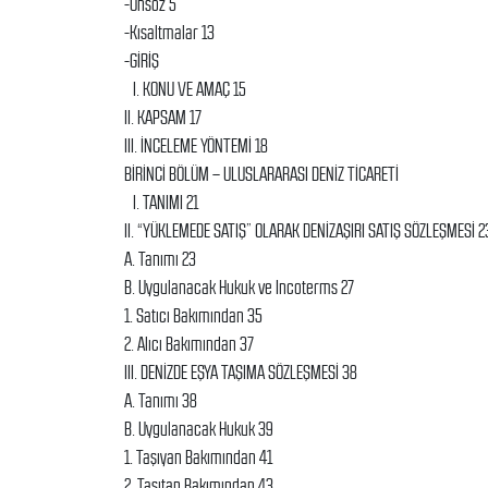
-Önsöz 5
-Kısaltmalar 13
-GİRİŞ
I. KONU VE AMAÇ 15
II. KAPSAM 17
III. İNCELEME YÖNTEMİ 18
BİRİNCİ BÖLÜM – ULUSLARARASI DENİZ TİCARETİ
I. TANIMI 21
II. “YÜKLEMEDE SATIŞ” OLARAK DENİZAŞIRI SATIŞ SÖZLEŞMESİ 2
A. Tanımı 23
B. Uygulanacak Hukuk ve Incoterms 27
1. Satıcı Bakımından 35
2. Alıcı Bakımından 37
III. DENİZDE EŞYA TAŞIMA SÖZLEŞMESİ 38
A. Tanımı 38
B. Uygulanacak Hukuk 39
1. Taşıyan Bakımından 41
2. Taşıtan Bakımından 43