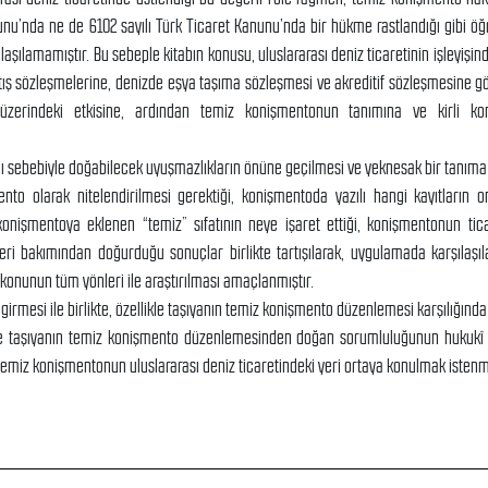
nunu’nda ne de 6102 sayılı Türk Ticaret Kanunu’nda bir hükme rastlandığı gibi öğ
ulaşılamamıştır. Bu sebeple kitabın konusu, uluslararası deniz ticaretinin işleyişi
atış sözleşmelerine, denizde eşya taşıma sözleşmesi ve akreditif sözleşmesine g
üzerindeki etkisine, ardından temiz konişmentonun tanımına ve kirli ko
ı sebebiyle doğabilecek uyuşmazlıkların önüne geçilmesi ve yeknesak bir tanım
to olarak nitelendirilmesi gerektiği, konişmentoda yazılı hangi kayıtların 
nişmentoya eklenen “temiz” sıfatının neye işaret ettiği, konişmentonun ticar
leri bakımından doğurduğu sonuçlar birlikte tartışılarak, uygulamada karşılaşı
 konunun tüm yönleri ile araştırılması amaçlanmıştır.
girmesi ile birlikte, özellikle taşıyanın temiz konişmento düzenlemesi karşılığınd
 ile taşıyanın temiz konişmento düzenlemesinden doğan sorumluluğunun hukukî
emiz konişmentonun uluslararası deniz ticaretindeki yeri ortaya konulmak istenmi