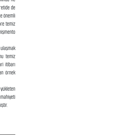
retide de
nde önemli
öre temiz
nişmento
a ulaşmak
onu temiz
i itibarı
lan örnek
a yükleten
 mahiyeti
ştir.