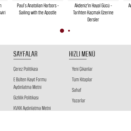
n
Paul’s Anatolian Harbors -
Akdeniz'in Hayal Gücü -
A
viri
Sailing with the Apostle
Tarihten Kaçmak Üzerine
Dersler
SAYFALAR
HIZLI MENÜ
Çerez Politikası
Yeni Çıkanlar
E Bülten Kayıt Formu
Tüm Kitaplar
Aydınlatma Metni
Sahaf
Gizlilik Politikası
Yazarlar
KVKK Aydınlatma Metni
Veri Sahibi Başvuru Formu
Giriş