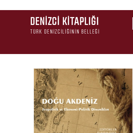
DENIZCI KITAPLIĞI
TÜRK DENIZCILIĞININ BELLEĞI