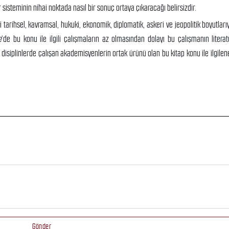
r sisteminin nihai noktada nasıl bir sonuç ortaya çıkaracağı belirsizdir.
arihsel, kavramsal, hukuki, ekonomik, diplomatik, askeri ve jeopolitik boyutlarıy
e
‘de bu konu ile ilgili çalışmaların az olmasından dolayı bu çalışmanın literat
ı disiplinlerde çalışan akademisyenlerin ortak ürünü olan bu kitap konu ile ilgilen
Gönder