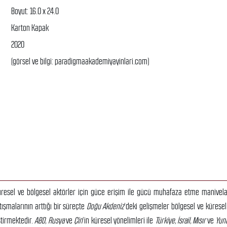
Boyut: 16.0 x 24.0
Karton Kapak
2020
(görsel ve bilgi: paradigmaakademiyayinlari.com)
küresel ve bölgesel aktörler için güce erişim ile gücü muhafaza etme manivela
ışmalarının arttığı bir süreçte
Doğu Akdeniz
‘deki gelişmeler bölgesel ve küresel
ştirmektedir.
ABD, Rusya
ve
Çin
‘in küresel yönelimleri ile
Türkiye, İsrail, Mısır
ve
Yun