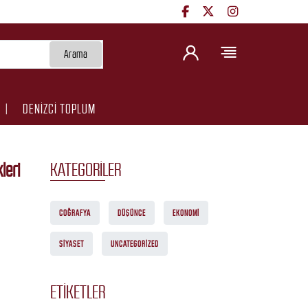
Arama
DENİZCİ TOPLUM
leri
KATEGORILER
COĞRAFYA
DÜŞÜNCE
EKONOMI
SIYASET
UNCATEGORIZED
ETIKETLER