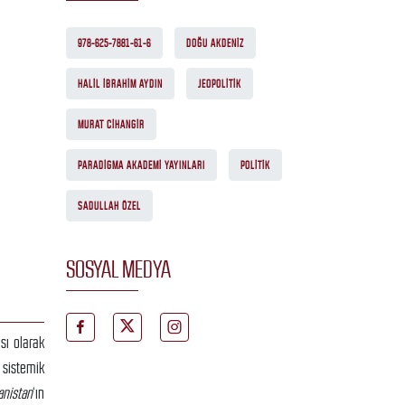
978-625-7881-61-6
DOĞU AKDENIZ
HALIL IBRAHIM AYDIN
JEOPOLITIK
MURAT CIHANGIR
PARADIGMA AKADEMI YAYINLARI
POLITIK
SADULLAH ÖZEL
SOSYAL MEDYA
sı olarak
 sistemik
anistan
‘ın