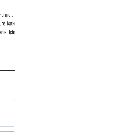
la multi-
üre katkı
enler için