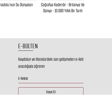
nadolu’nun Su Dünyaları
Coğrafya Kaderdir - Britanya Ve
Karadeniz Kıyı
Dünya - 10.000 Yıllık Bir Tarih
Coğrafyası (
E-BÜLTEN
Kaydolun ve literatürdeki son gelişmeleri e-ileti
aracılığıyla öğrenin