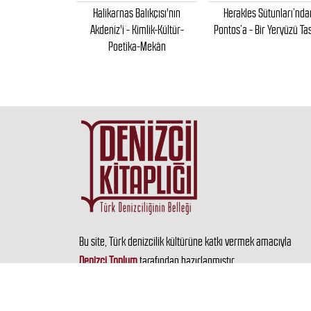
Yarımadası Ve
Halikarnas Balıkçısı'nın
Herakles Sütunları’nda
deki Adalar
Akdeniz'i - Kimlik-Kültür-
Pontos’a - Bir Yeryüzü Tas
Poetika-Mekân
Bu site, Türk denizcilik kültürüne katkı vermek amacıyla
Denizci Toplum
tarafından hazırlanmıştır.