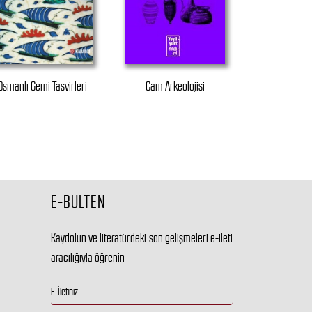
Osmanlı Gemi Tasvirleri
Cam Arkeolojisi
Denizin Üzeri
Ad
E-BÜLTEN
Kaydolun ve literatürdeki son gelişmeleri e-ileti
aracılığıyla öğrenin