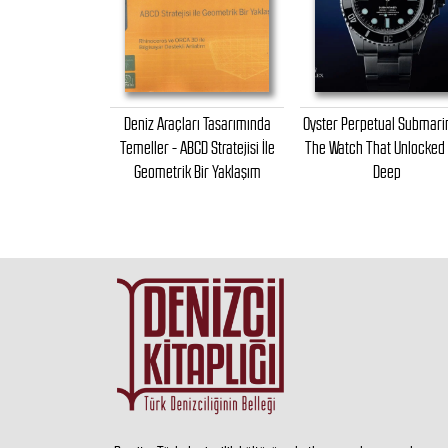
 Mekan Tasarımı
Deniz Araçları Tasarımında
Oyster Perpetual Submari
Temeller - ABCD Stratejisi İle
The Watch That Unlocked
Geometrik Bir Yaklaşım
Deep