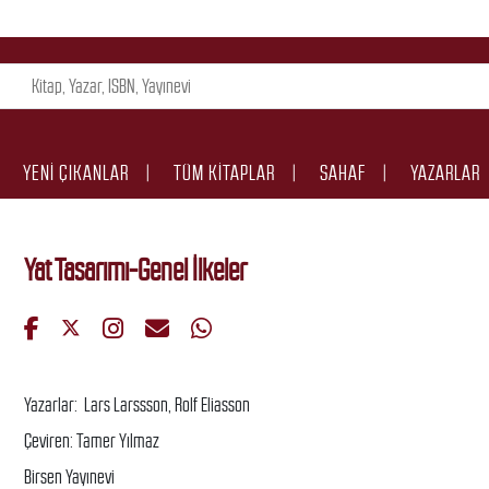
YENI ÇIKANLAR
TÜM KITAPLAR
SAHAF
YAZARLAR
Yat Tasarımı-Genel İlkeler
Yazarlar: Lars Larssson, Rolf Eliasson
Çeviren: Tamer Yılmaz
Birsen Yayınevi