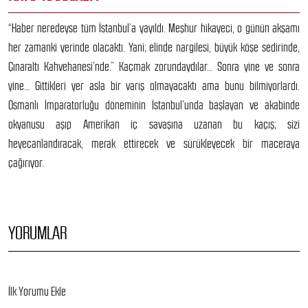
“Haber neredeyse tüm İstanbul’a yayıldı. Meşhur hikayeci, o günün akşamı
her zamanki yerinde olacaktı. Yani; elinde nargilesi, büyük köşe sedirinde,
Çınaraltı Kahvehanesi’nde.” Kaçmak zorundaydılar… Sonra yine ve sonra
yine… Gittikleri yer asla bir varış olmayacaktı ama bunu bilmiyorlardı.
Osmanlı İmparatorluğu döneminin İstanbul’unda başlayan ve akabinde
okyanusu aşıp Amerikan iç savaşına uzanan bu kaçış; sizi
heyecanlandıracak, merak ettirecek ve sürükleyecek bir maceraya
çağırıyor.
YORUMLAR
İlk Yorumu Ekle