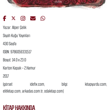
Yazar: Alper Çelik
Siyah Kuğu Yayınları
430 Sayfa
ISBN: 9786059331517
Boyut: 14.0 x 23.0
Karton Kapak – 2.Hamur
2017
(görsel: idefix.com, bilgi: kitapyurdu.com,
elitkitap.com, arkadas.com.tr, odakitap.com)
KITAP HAKKINDA