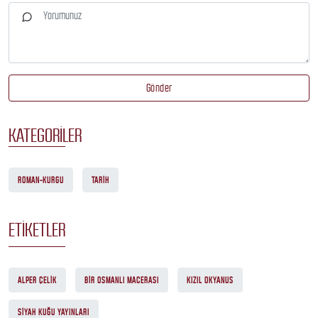
Gönder
KATEGORILER
ROMAN-KURGU
TARIH
ETIKETLER
ALPER ÇELIK
BIR OSMANLI MACERASI
KIZIL OKYANUS
SIYAH KUĞU YAYINLARI