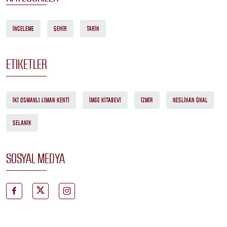
İNCELEME
ŞEHIR
TARIH
ETIKETLER
İKI OSMANLI LIMAN KENTI
İMGE KITABEVI
İZMIR
NESLIHAN ÜNAL
SELANIK
SOSYAL MEDYA