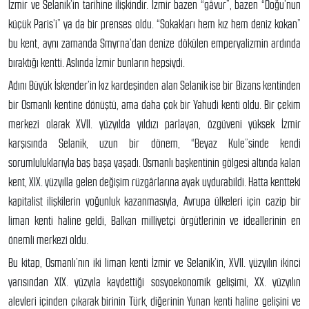
İzmir ve Selanik’in tarihine ilişkindir. İzmir bazen “gâvur”, bazen “Doğu’nun
küçük Paris’i” ya da bir prenses oldu. “Sokakları hem kız hem deniz kokan”
bu kent, aynı zamanda Smyrna’dan denize dökülen emperyalizmin ardında
bıraktığı kentti. Aslında İzmir bunların hepsiydi.
Adını Büyük İskender’in kız kardeşinden alan Selanik ise bir Bizans kentinden
bir Osmanlı kentine dönüştü, ama daha çok bir Yahudi kenti oldu. Bir çekim
merkezi olarak XVII. yüzyılda yıldızı parlayan, özgüveni yüksek İzmir
karşısında Selanik, uzun bir dönem, “Beyaz Kule”sinde kendi
sorumluluklarıyla baş başa yaşadı. Osmanlı başkentinin gölgesi altında kalan
kent, XIX. yüzyılla gelen değişim rüzgârlarına ayak uydurabildi. Hatta kentteki
kapitalist ilişkilerin yoğunluk kazanmasıyla, Avrupa ülkeleri için cazip bir
liman kenti haline geldi, Balkan milliyetçi örgütlerinin ve ideallerinin en
önemli merkezi oldu.
Bu kitap, Osmanlı’nın iki liman kenti İzmir ve Selanik’in, XVII. yüzyılın ikinci
yarısından XIX. yüzyıla kaydettiği sosyoekonomik gelişimi, XX. yüzyılın
alevleri içinden çıkarak birinin Türk, diğerinin Yunan kenti haline gelişini ve