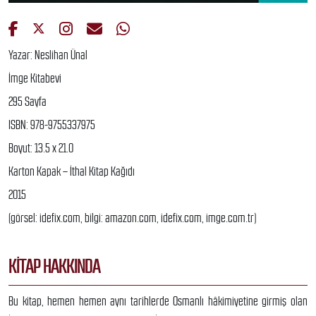
Yazar: Neslihan Ünal
İmge Kitabevi
295 Sayfa
ISBN: 978-9755337975
Boyut: 13.5 x 21.0
Karton Kapak – İthal Kitap Kağıdı
2015
(görsel: idefix.com, bilgi: amazon.com, idefix.com, imge.com.tr)
KITAP HAKKINDA
Bu kitap, hemen hemen aynı tarihlerde Osmanlı hâkimiyetine girmiş olan